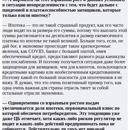
в ситуации неопределенности с тем, что будет дальше с
пандемией и платежеспособностью заемщиков, которые
только взяли ипотеку?
— Ипотека — это не такой страшный продукт, как его часто
люди видят из-за размера его суммы, потому что выплата этой
суммы растягивается на десятилетия и размер ежемесячного
платежа по ипотеке не такой великий. Больше того, если, не
дай бог, в экономике происходят такие краткосрочные
явления, как COVID, банки с большей охотой, имея
обеспеченный кредит, предоставляют разного рода каникулы
или послабления. И поэтому получается ситуация даже более
защищенная для заемщиков, чем для клиентов, пользующихся
кредитными картами или необеспеченным кредитованием.
Поэтому какой-то большой опасности для ипотечников я не
вижу. Я думаю, что это очень позитивный пример того, как
одна очень важная для страны отрасль тянет за собой
остальные отрасли экономики.
— Одновременно со взрывным ростом выдач
увеличивается доля ипотеки, первоначальный взнос по
которой обеспечен потребкредитом. Эту тенденцию уже
даже ЦБ отмечает, хотя каких-либо рисков регулятор не
видит и каких-либо действий предпринимать пока не
собирается. Действительно ли здесь нет никакой