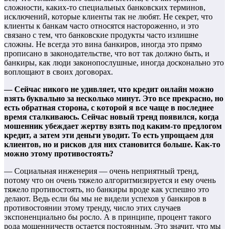
сложности, каких-то специальных банковских терминов,
исключений, которые клиенты так не любят. Не секрет, что
клиенты к банкам часто относятся настороженно, и это
связано с тем, что банковские продукты часто излишне
сложны. Не всегда это вина банкиров, иногда это прямо
прописано в законодательстве, что вот так должно быть, и
банкиры, как люди законопослушные, иногда досконально это
воплощают в своих договорах.
— Сейчас никого не удивляет, что кредит онлайн можно
взять буквально за несколько минут. Это все прекрасно, но
есть обратная сторона, с которой я все чаще в последнее
время сталкиваюсь. Сейчас новый тренд появился, когда
мошенник убеждает жертву взять под каким-то предлогом
кредит, а затем эти деньги уводит. То есть упрощаем для
клиентов, но и рисков для них становится больше. Как-то
можно этому противостоять?
— Социальная инженерия — очень неприятный тренд,
потому что он очень тяжело алгоритмизируется и ему очень
тяжело противостоять, но банкиры вроде как успешно это
делают. Ведь если бы мы не видели успехов у банкиров в
противостоянии этому тренду, число этих случаев
экспоненциально бы росло. А в принципе, процент такого
рода мошенничеств остается постоянным. Это значит, что мы