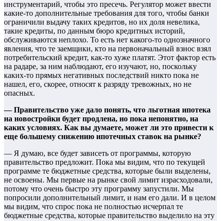
инструментарий, чтобы это пресечь. Регулятор может ввести
какие-то дополнительные требования для того, чтобы банки
ограничили выдачу таких кредитов, но их доля невелика,
такие кредиты, по данным бюро кредитных историй,
обслуживаются неплохо. То есть нет какого-то однозначного
явления, что те заемщики, кто на первоначальный взнос взял
потребительский кредит, как-то хуже платят. Этот фактор есть
на радаре, за ним наблюдают, его изучают, но, поскольку
каких-то прямых негативных последствий никто пока не
нашел, его, скорее, относят к разряду тревожных, но не
опасных.
— Правительство уже дало понять, что льготная ипотека
на новостройки будет продлена, но пока непонятно, на
каких условиях. Как вы думаете, может ли это привести к
еще большему снижению ипотечных ставок на рынке?
— Я думаю, все будет зависеть от программы, которую
правительство предложит. Пока мы видим, что по текущей
программе те бюджетные средства, которые были выделены,
не освоены. Мы первые на рынке свой лимит израсходовали,
потому что очень быстро эту программу запустили. Мы
попросили дополнительный лимит, и нам его дали. И в целом
мы видим, что спрос пока не полностью исчерпал те
бюджетные средства, которые правительство выделило на эту