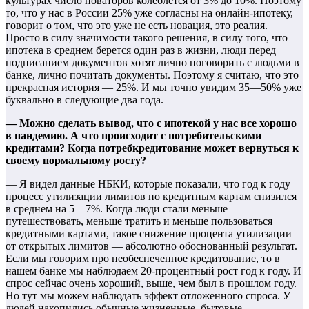
культурах число новаторов колеблется от 3% до 10%. Поэтому
то, что у нас в России 25% уже согласны на онлайн-ипотеку,
говорит о том, что это уже не есть новация, это реалия.
Просто в силу значимости такого решения, в силу того, что
ипотека в среднем берется один раз в жизни, люди перед
подписанием документов хотят лично поговорить с людьми в
банке, лично почитать документы. Поэтому я считаю, что это
прекрасная история — 25%. И мы точно увидим 35—50% уже
буквально в следующие два года.
— Можно сделать вывод, что с ипотекой у нас все хорошо
в пандемию. А что происходит с потребительскими
кредитами? Когда потребкредитование может вернуться к
своему нормальному росту?
— Я видел данные НБКИ, которые показали, что год к году
процесс утилизации лимитов по кредитным картам снизился
в среднем на 5—7%. Когда люди стали меньше
путешествовать, меньше тратить и меньше пользоваться
кредитными картами, такое снижение процента утилизации
от открытых лимитов — абсолютно обоснованный результат.
Если мы говорим про необеспеченное кредитование, то в
нашем банке мы наблюдаем 20-процентный рост год к году. И
спрос сейчас очень хороший, выше, чем был в прошлом году.
Но тут мы можем наблюдать эффект отложенного спроса. У
людей накопились обычные жизненные, бытовые