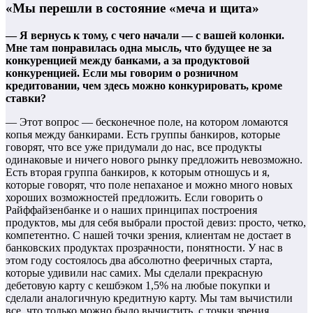
«Мы перешли в состояние «меча и щита»
— Я вернусь к тому, с чего начали — с вашей колонки.
Мне там понравилась одна мысль, что будущее не за
конкуренцией между банками, а за продуктовой
конкуренцией. Если мы говорим о розничном
кредитовании, чем здесь можно конкурировать, кроме
ставки?
— Этот вопрос — бесконечное поле, на котором ломаются
копья между банкирами. Есть группы банкиров, которые
говорят, что все уже придумали до нас, все продукты
одинаковые и ничего нового рынку предложить невозможно.
Есть вторая группа банкиров, к которым отношусь и я,
которые говорят, что поле непаханое и можно много новых
хороших возможностей предложить. Если говорить о
Райффайзенбанке и о наших принципах построения
продуктов, мы для себя выбрали простой девиз: просто, четко,
компетентно. С нашей точки зрения, клиентам не достает в
банковских продуктах прозрачности, понятности. У нас в
этом году состоялось два абсолютно фееричных старта,
которые удивили нас самих. Мы сделали прекрасную
дебетовую карту с кешбэком 1,5% на любые покупки и
сделали аналогичную кредитную карту. Мы там вычистили
все, что только можно было вычистить, с точки зрения