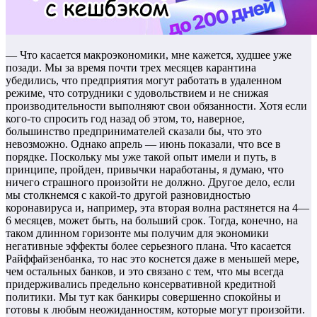
— Что касается макроэкономики, мне кажется, худшее уже
позади. Мы за время почти трех месяцев карантина
убедились, что предприятия могут работать в удаленном
режиме, что сотрудники с удовольствием и не снижая
производительности выполняют свои обязанности. Хотя если
кого-то спросить год назад об этом, то, наверное,
большинство предпринимателей сказали бы, что это
невозможно. Однако апрель — июнь показали, что все в
порядке. Поскольку мы уже такой опыт имели и путь, в
принципе, пройден, привычки наработаны, я думаю, что
ничего страшного произойти не должно. Другое дело, если
мы столкнемся с какой-то другой разновидностью
коронавируса и, например, эта вторая волна растянется на 4—
6 месяцев, может быть, на больший срок. Тогда, конечно, на
таком длинном горизонте мы получим для экономики
негативные эффекты более серьезного плана. Что касается
Райффайзенбанка, то нас это коснется даже в меньшей мере,
чем остальных банков, и это связано с тем, что мы всегда
придерживались предельно консервативной кредитной
политики. Мы тут как банкиры совершенно спокойны и
готовы к любым неожиданностям, которые могут произойти.