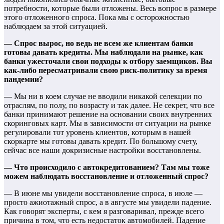
потребности, которые были отложены. Весь вопрос в размере
этого отложенного спроса. Пока мы с осторожностью
наблюдаем за этой ситуацией.
— Спрос вырос, но ведь не всем же клиентам банки
готовы давать кредиты. Мы наблюдали на рынке, как
банки ужесточали свои подходы к отбору заемщиков. Вы
как-либо пересматривали свою риск-политику за время
пандемии?
— Мы ни в коем случае не вводили никакой селекции по
отраслям, по полу, по возрасту и так далее. Не секрет, что все
банки принимают решение на основании своих внутренних
скоринговых карт. Мы в зависимости от ситуации на рынке
регулировали тот уровень клиентов, которым в нашей
скоркарте мы готовы давать кредит. По большому счету,
сейчас все наши докризисные настройки восстановлены.
— Что происходило с автокредитованием? Там мы тоже
можем наблюдать восстановление и отложенный спрос?
— В июне мы увидели восстановление спроса, в июле —
просто ажиотажный спрос, а в августе мы увидели падение.
Как говорят эксперты, с кем я разговаривал, прежде всего
причина в том, что есть недостаток автомобилей. Падение