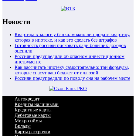
Новости
Квартира в залоге у банка: можно ли продать квартиру,
которая в ипотеке, и как это сделать без штрафов
Готовность россиян рисковать ради больших доходов
оценили
Россиян предупредили об опасном инвестиционном
инструменте
Как рассчитать ипотеку самостоятельно: три формулы,
которые спасут ваш бюджет от иллюзий
Россиян предупредили по поводу сна на рабочем месте
Автокредит
Кредиты наличными
Кредитные карты
Дебетовые карты
Микрозаймы
Вклады
Карты рассрочки