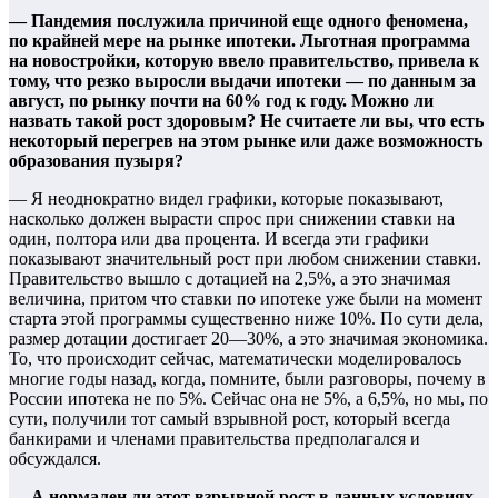
— Пандемия послужила причиной еще одного феномена,
по крайней мере на рынке ипотеки. Льготная программа
на новостройки, которую ввело правительство, привела к
тому, что резко выросли выдачи ипотеки — по данным за
август, по рынку почти на 60% год к году. Можно ли
назвать такой рост здоровым? Не считаете ли вы, что есть
некоторый перегрев на этом рынке или даже возможность
образования пузыря?
— Я неоднократно видел графики, которые показывают,
насколько должен вырасти спрос при снижении ставки на
один, полтора или два процента. И всегда эти графики
показывают значительный рост при любом снижении ставки.
Правительство вышло с дотацией на 2,5%, а это значимая
величина, притом что ставки по ипотеке уже были на момент
старта этой программы существенно ниже 10%. По сути дела,
размер дотации достигает 20—30%, а это значимая экономика.
То, что происходит сейчас, математически моделировалось
многие годы назад, когда, помните, были разговоры, почему в
России ипотека не по 5%. Сейчас она не 5%, а 6,5%, но мы, по
сути, получили тот самый взрывной рост, который всегда
банкирами и членами правительства предполагался и
обсуждался.
— А нормален ли этот взрывной рост в данных условиях,