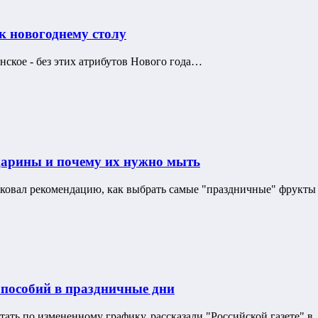
к новогоднему столу
нское - без этих атрибутов Нового года…
дарины и почему их нужно мыть
иковал рекомендацию, как выбрать самые "праздничные" фрукт
и пособий в праздничные дни
тать по измененному графику, рассказали "Российской газете" 