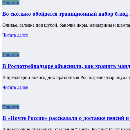
Новости
Во сколько обойдется традиционный набор блюд 
Оливье, селедка под шубой, баночка икры, мандарины и шампа
Читать далее
Новости
В Роспотребнадзоре объяснили, как хранить ман
В преддверии новогодних праздников Роспотребнадзор опубл
Читать далее
Новости
В «Почте России» рассказали о доставке пенсий 
В новогодние праздники отделения "Почты России" будут рабо