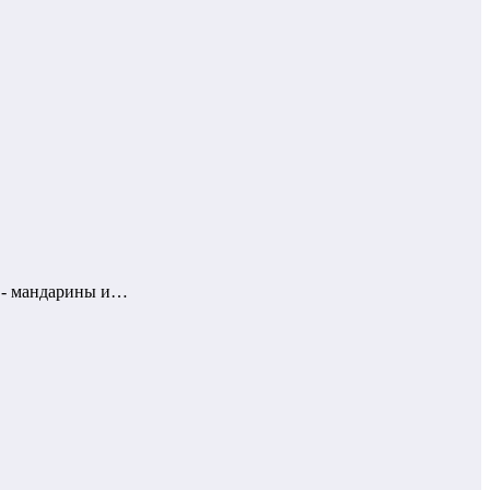
ы - мандарины и…
в…