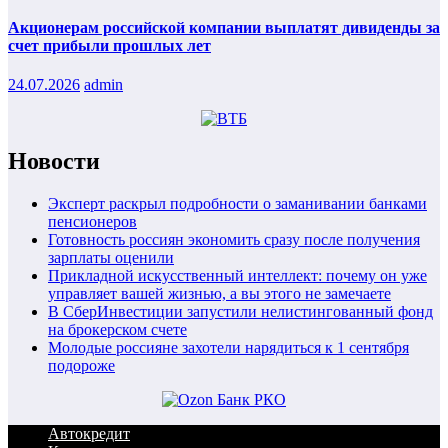
Акционерам российской компании выплатят дивиденды за
счет прибыли прошлых лет
24.07.2026
admin
Новости
Эксперт раскрыл подробности о заманивании банками
пенсионеров
Готовность россиян экономить сразу после получения
зарплаты оценили
Прикладной искусственный интеллект: почему он уже
управляет вашей жизнью, а вы этого не замечаете
В СберИнвестиции запустили нелистингованный фонд
на брокерском счете
Молодые россияне захотели нарядиться к 1 сентября
подороже
Автокредит