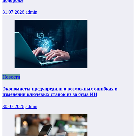
подороже
31.07.2026
admin
Новости
Экономисты предупредили о возможных ошибках в
изменении ключевых ставок из-за бума ИИ
30.07.2026
admin