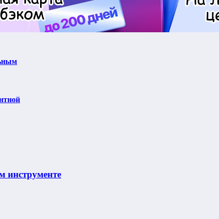
льным
ентной
м инструменте