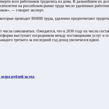
тверти всех работников трудились из дома. В дальнейшем их дол
сятилетии на российском рынке труда число удаленных работнико
ков», — говорит эксперт.
оторые проводит ВНИИ труда, удаленно предпочитают трудиться
 числа самозанятых. Ожидается, что к 2030 году их число соста
тформа выступает посредником между поставщиками услуг и потр
аждого третьего за последний год доход увеличился вдвое.
млрд рублей за год