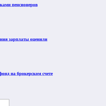
нками пенсионеров
ения зарплаты оценили
онд на брокерском счете