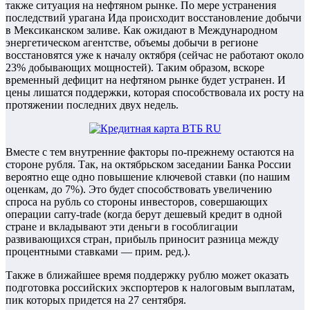
также ситуация на нефтяном рынке. По мере устранения
последствий урагана Ида происходит восстановление добычи
в Мексиканском заливе. Как ожидают в Международном
энергетическом агентстве, объемы добычи в регионе
восстановятся уже к началу октября (сейчас не работают около
23% добывающих мощностей). Таким образом, вскоре
временный дефицит на нефтяном рынке будет устранен. И
цены лишатся поддержки, которая способствовала их росту на
протяжении последних двух недель.
Вместе с тем внутренние факторы по-прежнему остаются на
стороне рубля. Так, на октябрьском заседании Банка России
вероятно еще одно повышение ключевой ставки (по нашим
оценкам, до 7%). Это будет способствовать увеличению
спроса на рубль со стороны инвесторов, совершающих
операции carry-trade (когда берут дешевый кредит в одной
стране и вкладывают эти деньги в гособлигации
развивающихся стран, прибыль приносит разница между
процентными ставками — прим. ред.).
Также в ближайшее время поддержку рублю может оказать
подготовка российских экспортеров к налоговым выплатам,
пик которых придется на 27 сентября.