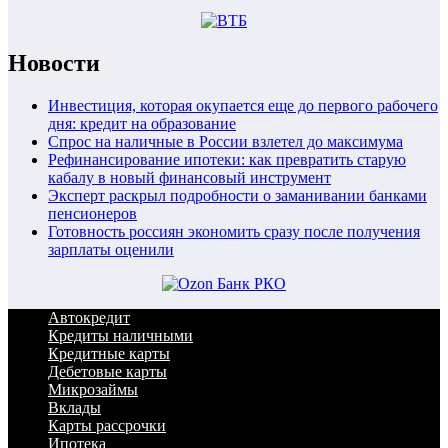
Новости
Инвестиция, которая окупается еще до первого рабочего
дня: кредит на образование
Спрос на наличные в России взлетел до максимума
Рефинансирование ипотеки: как превратить старую
кабалу в новый финансовый инструмент
Эксперт раскрыл подробности о заманивании банками
пенсионеров
Готовность россиян экономить сразу после получения
зарплаты оценили
Автокредит
Кредиты наличными
Кредитные карты
Дебетовые карты
Микрозаймы
Вклады
Карты рассрочки
Ипотека