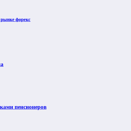
а рынке форекс
ма
нками пенсионеров