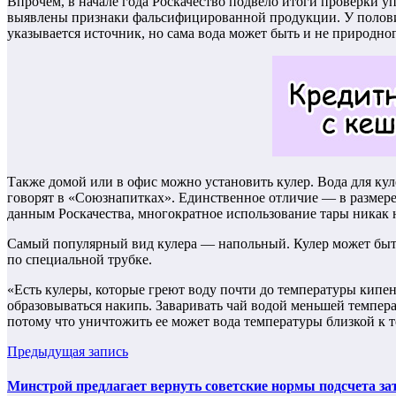
Впрочем, в начале года Роскачество подвело итоги проверки у
выявлены признаки фальсифицированной продукции. У половины
указывается источник, но сама вода может быть и не природно
Также домой или в офис можно установить кулер. Вода для куле
говорят в «Союзнапитках». Единственное отличие — в размере
данным Роскачества, многократное использование тары никак н
Самый популярный вид кулера — напольный. Кулер может быть
по специальной трубке.
«Есть кулеры, которые греют воду почти до температуры кипе
образовываться накипь. Заваривать чай водой меньшей температ
потому что уничтожить ее может вода температуры близкой к
Предыдущая запись
Минстрой предлагает вернуть советские нормы подсчета за