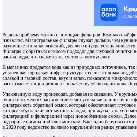
Решить проблему можно с помощью фильтров. Компактный фильт
избавляет. Магистральные фильтры служат дольше, чем кувшины
различные типы загрязнений, для чего внутрь устанавливается
Фильтры с обратным осмосом подходят для глубокой очистки в
расход воды, что скажется на счетах за коммуналку.
В магазинах продается вода как из природных источников, так
устаревшая городская инфраструктура с ее негативным воздейс
солевой и газовый состав, вкус и запах, показатели микробио
рассказывает вице-президент по качеству «Союзнапитков» Лю
Упакованную воду производят, добывая из скважин. У крупных
очистки от мелких загрязнений через угольные или песочные 
фильтрах есть обратный осмос, который обеспечивает глубокое
которые обуславливают мутность воды, привкусы, запахи и 
фильтрацией и фильтрацией через ионообменные смолы. Далее 
надзорные органы и «Союзнапитки». Ежегодно берутся сотни п
в 2020 году ведомство выявило нарушений на рынке упакованн