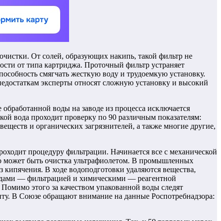
чистки. От солей, образующих накипь, такой фильтр не
мости от типа картриджа. Проточный фильтр устраняет
пособность смягчать жесткую воду и трудоемкую установку.
 недостаткам эксперты относят сложную установку и высокий
е обработанной воды на заводе из процесса исключается
кой вода проходит проверку по 90 различным показателям:
веществ и органических загрязнителей, а также многие другие,
роходит процедуру фильтрации. Начинается все с механической
это может быть очистка ультрафиолетом. В промышленных
з кипячения. В ходе водоподготовки удаляются вещества,
тодами — фильтрацией и химическими — реагентной
 Помимо этого за качеством упакованной воды следят
нту. В Союзе обращают внимание на данные Роспотребнадзора: