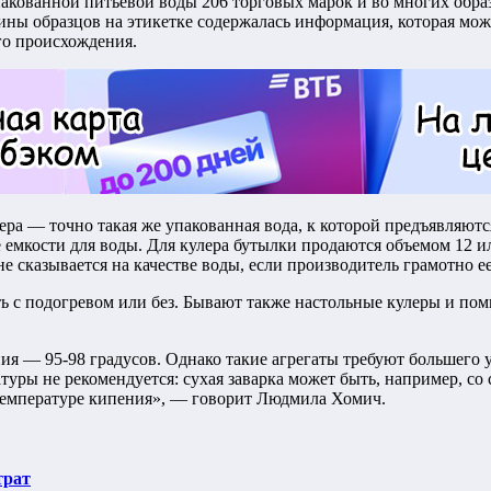
пакованной питьевой воды 206 торговых марок и во многих обра
 образцов на этикетке содержалась информация, которая может
го происхождения.
ра — точно такая же упакованная вода, к которой предъявляются
 емкости для воды. Для кулера бутылки продаются объемом 12 и
е сказывается на качестве воды, если производитель грамотно 
 с подогревом или без. Бывают также настольные кулеры и пом
ния — 95-98 градусов. Однако такие агрегаты требуют большего
уры не рекомендуется: сухая заварка может быть, например, со 
 температуре кипения», — говорит Людмила Хомич.
трат