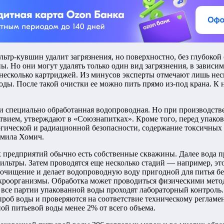
р-кувшин удалит загрязнения, но поверхностно, без глубокой о
. Но они могут удалять только один вид загрязнения, в зависи
 несколько картриджей. Из минусов эксперты отмечают лишь нес
оды. После такой очистки ее можно пить прямо из-под крана. К
 и специально обработанная водопроводная. Но при производств
твием, утверждают в «Союзнапитках». Кроме того, перед упаков
логической и радиационной безопасности, содержание токсичных 
дмила Хомич.
 предприятий обычно есть собственные скважины. Далее вода п
фильтры. Затем проводятся еще несколько стадий — например, 
 очищение и делает водопроводную воду пригодной для питья бе
микроорганизмы. Обработка может проводиться физическими ме
все партии упакованной воды проходят лабораторный контроль.
роб воды и проверяются на соответствие техническому регламе
ой питьевой воды менее 2% от всего объема.