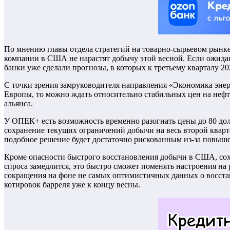
По мнению главы отдела стратегий на товарно-сырьевом рынке
компании в США не нарастят добычу этой весной. Если ожида
банки уже сделали прогнозы, в которых к третьему кварталу 20
С точки зрения замруководителя направления «Экономика эне
Европы, то можно ждать относительно стабильных цен на нефт
альянса.
У ОПЕК+ есть возможность временно разогнать цены до 80 дол
сохранение текущих ограничений добычи на весь второй кварта
подобное решение будет достаточно рискованным из-за повыш
Кроме опасности быстрого восстановления добычи в США, сохр
спроса замедлится, это быстро сможет поменять настроения на
сокращения на фоне не самых оптимистичных данных о восста
котировок барреля уже к концу весны.