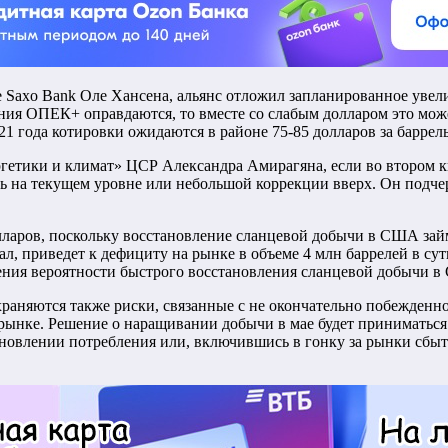
 Saxo Bank Оле Хансена, альянс отложил запланированное увел
ния ОПЕК+ оправдаются, то вместе со слабым долларом это мож
21 года котировки ожидаются в районе 75-85 долларов за баррел
ргетики и климат» ЦСР Александра Амирагяна, если во втором 
ь на текущем уровне или небольшой коррекции вверх. Он подче
ларов, поскольку восстановление сланцевой добычи в США займ
л, приведет к дефициту на рынке в объеме 4 млн баррелей в сут
ения вероятности быстрого восстановления сланцевой добычи в
аняются также риски, связанные с не окончательно побежденной
 рынке. Решение о наращивании добычи в мае будет приниматься 
новлении потребления или, включившись в гонку за рынки сбыт