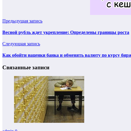
Предыдущая запись
Весной рубль ждет укрепление: Определены границы роста
Следующая запись
Как обойти наценки банка и обменять валюту по курсу бир
Связанные записи