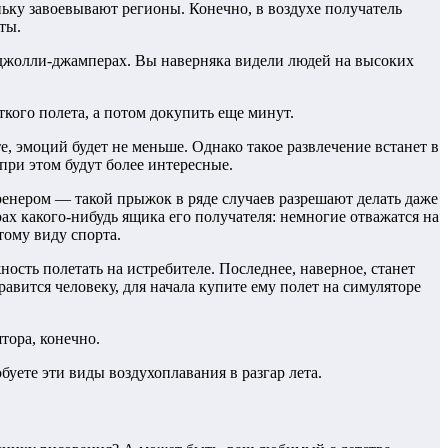
ньку завоевывают регионы. Конечно, в воздухе получатель
ты.
 джолли-джамперах. Вы наверняка видели людей на высоких
кого полета, а потом докупить еще минут.
, эмоций будет не меньше. Однако такое развлечение встанет в
при этом будут более интересные.
ренером — такой прыжок в ряде случаев разрешают делать даже
ах какого-нибудь ящика его получателя: немногие отважатся на
тому виду спорта.
ность полетать на истребителе. Последнее, наверное, станет
авится человеку, для начала купите ему полет на симуляторе
тора, конечно.
уете эти виды воздухоплавания в разгар лета.