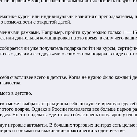
друг не первый месяц опечален невозможностью освоить новую т
тематике курсы или индивидуальные занятия с преподавателем,
по возможности с открытой датой.
менными рамками. Например, пройти курс можно только 11—15 ма
ск или длительная командировка на это время, в силу чего ваши
 собирается ли уже получатель подарка пойти на курсы, сертифи
тесь с другими его друзьями о совместном подарке в виде серти
ебя счастливее всего в детстве. Когда не нужно было каждый де
 качества.
мого в детство.
к сможет выбрать аттракционы себе по душе и вредную еду себе 
 этого поярче. Однако в России появляется все больше парков р
дям. Но что поделать: «детство» сейчас очень популярно у очен
ут игровые автоматы. В больших торговых центрах есть целые з
пиров и гонками на выживание практически в одиночестве.