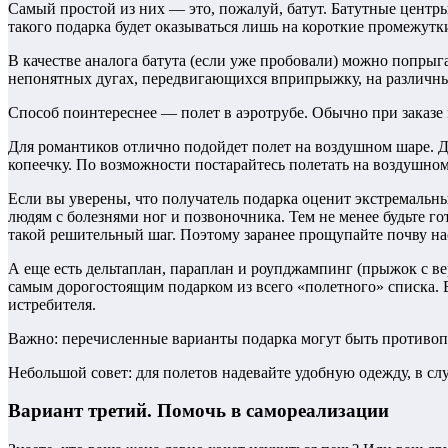
Самый простой из них — это, пожалуй, батут. Батутные центры
такого подарка будет оказываться лишь на короткие промежутки
В качестве аналога батута (если уже пробовали) можно попры
непонятных дугах, передвигающихся вприпрыжку, на различны
Способ поинтереснее — полет в аэротрубе. Обычно при заказе 
Для романтиков отлично подойдет полет на воздушном шаре. Де
копеечку. По возможности постарайтесь полетать на воздушном
Если вы уверены, что получатель подарка оценит экстремальны
людям с болезнями ног и позвоночника. Тем не менее будьте го
такой решительный шаг. Поэтому заранее прощупайте почву на
А еще есть дельтаплан, параплан и роупджампинг (прыжок с вер
самым дорогостоящим подарком из всего «полетного» списка. Ес
истребителя.
Важно: перечисленные варианты подарка могут быть противоп
Небольшой совет: для полетов надевайте удобную одежду, в сл
Вариант третий. Помочь в самореализации