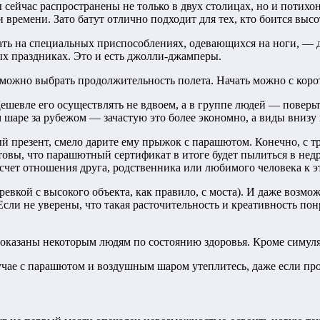
 сейчас распространены не только в двух столицах, но и потихо
 времени. Зато батут отлично подходит для тех, кто боится высо
гать на специальных приспособлениях, одевающихся на ноги, —
х праздниках. Это и есть джолли-джамперы.
можно выбрать продолжительность полета. Начать можно с корот
шевле его осуществлять не вдвоем, а в группе людей — поверьте
 шаре за рубежом — зачастую это более экономно, а виды внизу 
й презент, смело дарите ему прыжок с парашютом. Конечно, с т
товы, что парашютный сертификат в итоге будет пылиться в недр
счет отношения друга, родственника или любимого человека к э
евкой с высокого объекта, как правило, с моста). И даже возмож
ли не уверены, что такая расточительность и креативность понр
оказаны некоторым людям по состоянию здоровья. Кроме симуля
учае с парашютом и воздушным шаром утеплитесь, даже если проб