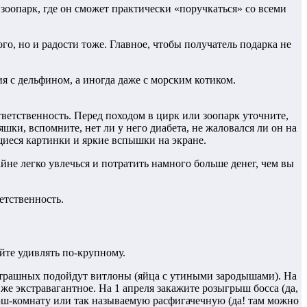
оопарк, где он сможет практически «поручкаться» со всеми
о, но и радости тоже. Главное, чтобы получатель подарка не
я с дельфином, а иногда даже с морским котиком.
ответственность. Перед походом в цирк или зоопарк уточните,
шки, вспомните, нет ли у него диабета, не жаловался ли он на
щиеся картинки и яркие вспышки на экране.
не легко увлечься и потратить намного больше денег, чем вы
етственность.
йте удивлять по-крупному.
страшных подойдут витлоны (яйца с утиными зародышами). На
же экстравагантное. На 1 апреля закажите розыгрыш босса (да,
крэш-комнату или так называемую расфигачечную (да! там можно