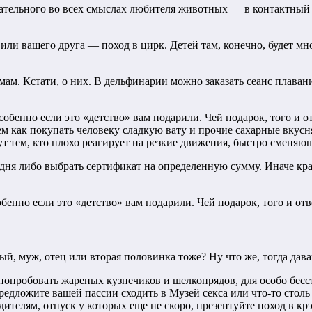
ательного во всех смыслах любителя животных — в контактный з
ли вашего друга — поход в цирк. Детей там, конечно, будет мног
м. Кстати, о них. В дельфинарии можно заказать сеанс плавани
Особенно если это «детство» вам подарили. Чей подарок, того и 
м как покупать человеку сладкую вату и прочие сахарные вкусня
т тем, кто плохо реагирует на резкие движения, быстро сменяю
дня либо выбрать сертификат на определенную сумму. Иначе край
обенно если это «детство» вам подарили. Чей подарок, того и отв
й, муж, отец или вторая половинка тоже? Ну что же, тогда дава
попробовать жареных кузнечиков и шелкопрядов, для особо бес
едложите вашей пассии сходить в Музей секса или что-то столь 
одителям, отпуск у которых еще не скоро, презентуйте поход в 