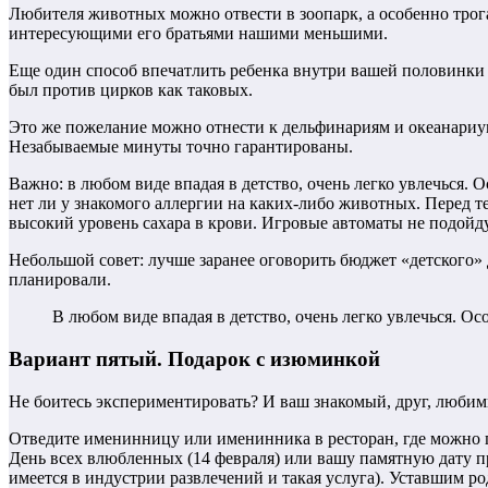
Любителя животных можно отвести в зоопарк, а особенно трог
интересующими его братьями нашими меньшими.
Еще один способ впечатлить ребенка внутри вашей половинки и
был против цирков как таковых.
Это же пожелание можно отнести к дельфинариям и океанариума
Незабываемые минуты точно гарантированы.
Важно: в любом виде впадая в детство, очень легко увлечься. 
нет ли у знакомого аллергии на каких-либо животных. Перед те
высокий уровень сахара в крови. Игровые автоматы не подойду
Небольшой совет: лучше заранее оговорить бюджет «детского» 
планировали.
В любом виде впадая в детство, очень легко увлечься. Ос
Вариант пятый. Подарок с изюминкой
Не боитесь экспериментировать? И ваш знакомый, друг, любимы
Отведите именинницу или именинника в ресторан, где можно 
День всех влюбленных (14 февраля) или вашу памятную дату пр
имеется в индустрии развлечений и такая услуга). Уставшим р