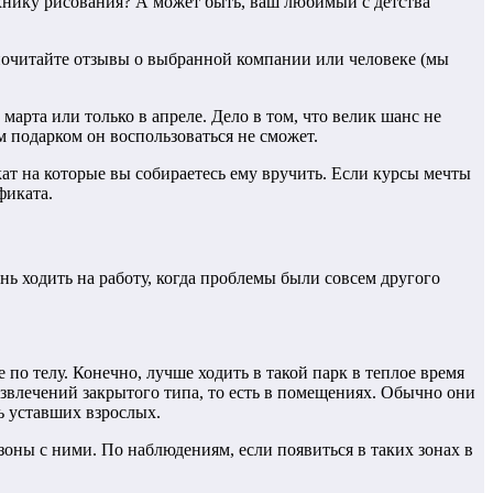
ехнику рисования? А может быть, ваш любимый с детства
 почитайте отзывы о выбранной компании или человеке (мы
рта или только в апреле. Дело в том, что велик шанс не
м подарком он воспользоваться не сможет.
кат на которые вы собираетесь ему вручить. Если курсы мечты
фиката.
нь ходить на работу, когда проблемы были совсем другого
по телу. Конечно, лучше ходить в такой парк в теплое время
азвлечений закрытого типа, то есть в помещениях. Обычно они
ь уставших взрослых.
оны с ними. По наблюдениям, если появиться в таких зонах в