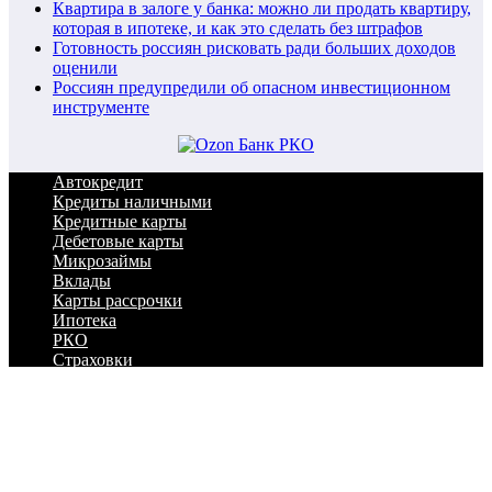
Квартира в залоге у банка: можно ли продать квартиру,
которая в ипотеке, и как это сделать без штрафов
Готовность россиян рисковать ради больших доходов
оценили
Россиян предупредили об опасном инвестиционном
инструменте
Автокредит
Кредиты наличными
Кредитные карты
Дебетовые карты
Микрозаймы
Вклады
Карты рассрочки
Ипотека
РКО
Страховки
Сервисы
Новости
Статьи
Банки
Брокеры
МФО