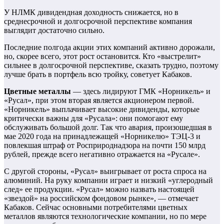
У НЛМК дивидендная доходность снижается, но в
среднесрочной и долгосрочной перспективе компания
выглядит достаточно сильно.
Последние полгода акции этих компаний активно дорожали,
но, скорее всего, этот рост остановится. Кто «выстрелит»
сильнее в долгосрочной перспективе, сказать трудно, поэтому
лучше брать в портфель всю тройку, советует Кабаков.
Цветные металлы
— здесь лидируют ГМК «Норникель» и
«Русал», при этом вторая является акционером первой.
«Норникель» выплачивает высокие дивиденды, которые
критически важны для «Русала»: они помогают ему
обслуживать большой долг. Так что авария, произошедшая в
мае 2020 года на принадлежащей «Норникелю» ТЭЦ-3 и
повлекшая штраф от Росприроднадзора на почти 150 млрд
рублей, прежде всего негативно отражается на «Русале».
С другой стороны, «Русал» выигрывает от роста спроса на
алюминий. На руку компании играет и низкий «углеродный
след» ее продукции. «Русал» можно назвать настоящей
«звездой» на российском фондовом рынке», — отмечает
Кабаков. Сейчас основными потребителями цветных
металлов являются технологические компании, но по мере