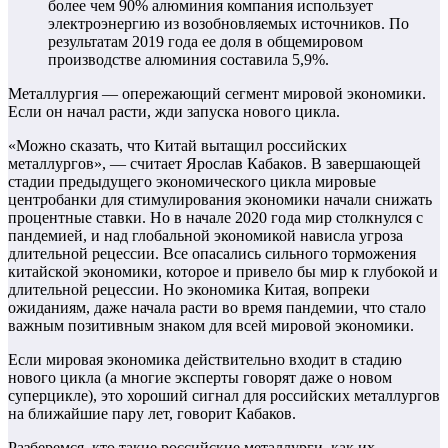
более чем 90% алюминия компания использует
электроэнергию из возобновляемых источников. По
результатам 2019 года ее доля в общемировом
производстве алюминия составила 5,9%.
Металлургия — опережающий сегмент мировой экономики.
Если он начал расти, жди запуска нового цикла.
«Можно сказать, что Китай вытащил российских
металлургов», — считает Ярослав Кабаков. В завершающей
стадии предыдущего экономического цикла мировые
центробанки для стимулирования экономики начали снижать
процентные ставки. Но в начале 2020 года мир столкнулся с
пандемией, и над глобальной экономикой нависла угроза
длительной рецессии. Все опасались сильного торможения
китайской экономики, которое и привело бы мир к глубокой и
длительной рецессии. Но экономика Китая, вопреки
ожиданиям, даже начала расти во время пандемии, что стало
важным позитивным знаком для всей мировой экономики.
Если мировая экономика действительно входит в стадию
нового цикла (а многие эксперты говорят даже о новом
суперцикле), это хороший сигнал для российских металлургов
на ближайшие пару лет, говорит Кабаков.
Разберемся, кто такие российские металлурги, как их