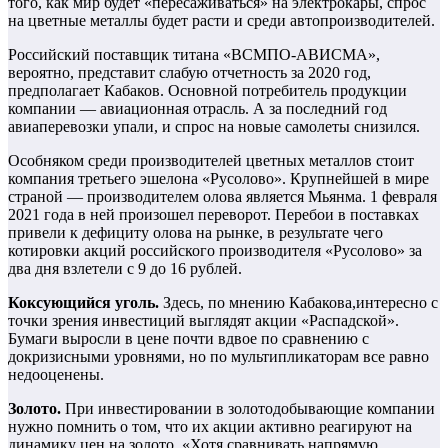
того, как мир будет «пересаживаться» на электрокары, спрос
на цветные металлы будет расти и среди автопроизводителей.
Российский поставщик титана «ВСМПО-АВИСМА»,
вероятно, представит слабую отчетность за 2020 год,
предполагает Кабаков. Основной потребитель продукции
компании — авиационная отрасль. А за последний год
авиаперевозки упали, и спрос на новые самолеты снизился.
Особняком среди производителей цветных металлов стоит
компания третьего эшелона «Русолово». Крупнейшей в мире
страной — производителем олова является Мьянма. 1 февраля
2021 года в ней произошел переворот. Перебои в поставках
привели к дефициту олова на рынке, в результате чего
котировки акций российского производителя «Русолово» за
два дня взлетели с 9 до 16 рублей.
Коксующийся уголь.
Здесь, по мнению Кабакова,интересно с
точки зрения инвестиций выглядят акции «Распадской».
Бумаги выросли в цене почти вдвое по сравнению с
докризисными уровнями, но по мультипликаторам все равно
недооценены.
Золото.
При инвестировании в золотодобывающие компании
нужно помнить о том, что их акции активно реагируют на
динамику цен на золото. «Хотя сравнивать напрямую