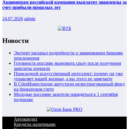
Акционерам российской компании выплатят дивиденды за
счет прибыли прошлых лет
24.07.2026
admin
Новости
Эксперт раскрыл подробности о заманивании банками
пенсионеров
Готовность россиян экономить сразу после получения
зарплаты оценили
Прикладной искусственный интеллект: почему он уже
управляет вашей жизнью, а вы этого не замечаете
В СберИнвестиции запустили нелистингованный фонд
на брокерском счете
Молодые россияне захотели нарядиться к 1 сентября
подороже
Автокредит
Кредиты наличными