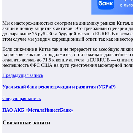
Мы с настороженностью смотрим на динамику рынков Китая, ве
акций в пользу защитных активов. Это тревожный сценарий для
доллара выше 75 рублей за будущий месяц, а EURRUB в этом сл
этом случае мы увидим коррекционный откат, так как инвесто
Если снижение в Китае так и не перерастёт во всеобщую ликви
на рисковые активы продолжится, стоит ожидать дальнейшего 
отдавить доллар до 71,5 к концу августа, а EURRUB — снизитс
неспешность ФРС США на пути ужесточения монетарной поли
Предыдущая запись
Уральский банк реконструкции и развития (УБРиР)
Следующая запись
ПАО АКБ «МеталлИнвестБанк»
Связанные записи