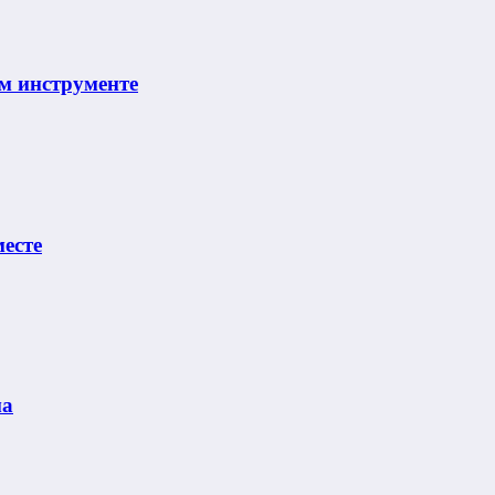
м инструменте
месте
ма