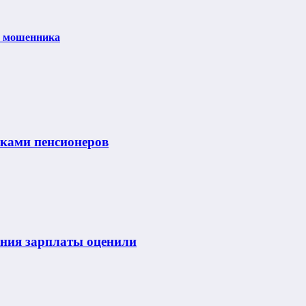
ка мошенника
нками пенсионеров
ения зарплаты оценили