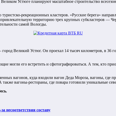
 в Великом Устюге планируют масштабное строительство всесезо
 туристско-рекреационных кластеров. «Русские берега» направ
ю привлекательную территорию трех крупных субкластеров — Ч
ательности самой Вологды.
 город Великий Устюг. Он проехал 14 тысяч километров, в 36 г
ющие могли его встретить и сфотографироваться. А тем, кто при
енных вагонов, куда входили вагон Деда Мороза, вагоны, где п
 также вагоны-рестораны, где повара готовили уникальные сев
десь
.
за несоответствия составу