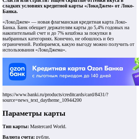
Сласти или страсти? Ищем скрытые оттенки вкуса в
сладких условиях кредитной карты «ЛокоДжем» от Локо-
Банка.
«ЛокоДжем» — новая флагманская кредитная карта Локо-
Банка. Банк обещает держателям карты до 5,4% годовых на
накопительный счет и до 7% кешбэка за покупки в
выбранных категориях. Конечно, не обошлось и без
ограничений. Разбираемся, какую выгоду можно получить от
использования «ЛокоДжема».
https://www.banki.ru/products/creditcards/card/8431/?
source=news_text_daytheme_10944200
Параметры карты
Тип карты:
Mastercard World.
Валюта счета:
рубли.