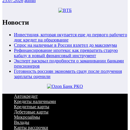
25.07.2026
admin
Новости
Инвестиция, которая окупается еще до первого рабочего
дня: кредит на образование
Спрос на наличные в России взлетел до максимума
Рефинансирование ипотеки: как превратить старую
кабалу в новый финансовый инструмент
Эксперт раскрыл подробности о заманивании банками
пенсионеров
Готовность россиян экономить сразу после получения
зарплаты оценили
Автокредит
Кредиты наличными
Кредитные карты
Дебетовые карты
Микрозаймы
Вклады
Карты рассрочки