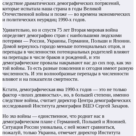
следствие драматических демографических потрясений,
которые испытала наша страна в годы Великой
Отечественной войны и позже — во времена экономических
и политических неурядиц 1990-х годов.
Удивительно, но и спустя 75 лет Вторая мировая война
определяет демографию стран c наибольшими людскими
потерями — России, Украины, Германии, Польши и Японии.
Домой вернулось гораздо меньше потенциальных отцов, и
перепады в численностях потенциальных родителей влияют
на перепады в числе браков и рождений, и эти
демографические провалы накрывают нас до сих пор, как эхо
той войны. То есть разные поколения и сегодня имеют разную
численность. И эти волнообразные перепады в численности
влияют и на показатели смертности.
Кстати, демографическая яма 1990-х годов — это не только
фактор «лихих девяностых», но, в большей степени, именно
следствие войны, считает директор Центра демографических
исследований Института демографии ВШЭ Сергей Захаров.
Но эхо войны — единственное, что роднит нас в
демографическом плане с Германией, Польшей и Японией.
Ситуация России уникальна, с ней может сравниться,
пожалуй, только Украина, отмечает директор Института