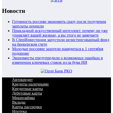
Новости
Готовность россиян экономить сразу после получения
зарплаты оценили
Прикладной искусственный интеллект: почему он уже
управляет вашей жизнью, а вы этого не замечаете
В СберИнвестиции запустили нелистингованный фонд
на брокерском счете
Молодые россияне захотели нарядиться к 1 сентября
подороже
Экономисты предупредили о возможных ошибках в
изменении ключевых ставок из-за бума ИИ
Автокредит
Кредиты наличными
Кредитные карты
Дебетовые карты
Микрозаймы
Вклады
Карты рассрочки
Ипотека