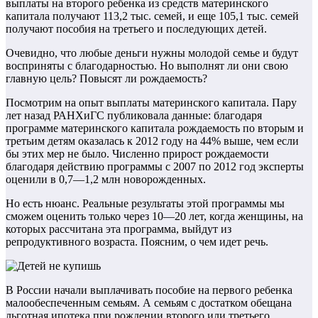
выплаты на второго ребенка из средств материнского
капитала получают 113,2 тыс. семей, и еще 105,1 тыс. семей
получают пособия на третьего и последующих детей.
Очевидно, что любые деньги нужны молодой семье и будут
восприняты с благодарностью. Но выполнят ли они свою
главную цель? Повысят ли рождаемость?
Посмотрим на опыт выплаты материнского капитала. Пару
лет назад РАНХиГС публиковала данные: благодаря
программе материнского капитала рождаемость по вторым и
третьим детям оказалась к 2012 году на 44% выше, чем если
бы этих мер не было. Численно прирост рождаемости
благодаря действию программы с 2007 по 2012 год эксперты
оценили в 0,7—1,2 млн новорожденных.
Но есть нюанс. Реальные результаты этой программы мы
сможем оценить только через 10—20 лет, когда женщины, на
которых рассчитана эта программа, выйдут из
репродуктивного возраста. Поясним, о чем идет речь.
В России начали выплачивать пособие на первого ребенка
малообеспеченным семьям. А семьям с достатком обещана
льготная ипотека при рождении второго или третьего