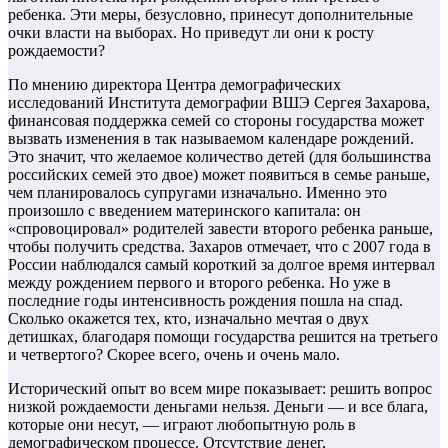
ребенка. Эти меры, безусловно, принесут дополнительные
очки власти на выборах. Но приведут ли они к росту
рождаемости?
По мнению директора Центра демографических
исследований Института демографии ВШЭ Сергея Захарова,
финансовая поддержка семей со стороны государства может
вызвать изменения в так называемом календаре рождений.
Это значит, что желаемое количество детей (для большинства
российских семей это двое) может появиться в семье раньше,
чем планировалось супругами изначально. Именно это
произошло с введением материнского капитала: он
«спровоцировал» родителей завести второго ребенка раньше,
чтобы получить средства. Захаров отмечает, что с 2007 года в
России наблюдался самый короткий за долгое время интервал
между рождением первого и второго ребенка. Но уже в
последние годы интенсивность рождения пошла на спад.
Сколько окажется тех, кто, изначально мечтая о двух
детишках, благодаря помощи государства решится на третьего
и четвертого? Скорее всего, очень и очень мало.
Исторический опыт во всем мире показывает: решить вопрос
низкой рождаемости деньгами нельзя. Деньги — и все блага,
которые они несут, — играют любопытную роль в
демографическом процессе. Отсутствие денег,