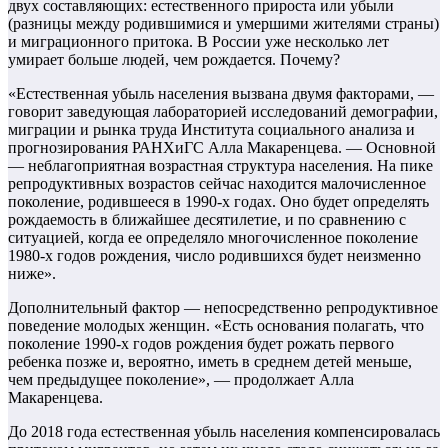
двух составляющих: естественного прироста или убыли
(разницы между родившимися и умершими жителями страны)
и миграционного притока. В России уже несколько лет
умирает больше людей, чем рождается. Почему?
«Естественная убыль населения вызвана двумя факторами, —
говорит заведующая лабораторией исследований демографии,
миграции и рынка труда Института социального анализа и
прогнозирования РАНХиГС Алла Макаренцева. — Основной
— неблагоприятная возрастная структура населения. На пике
репродуктивных возрастов сейчас находится малочисленное
поколение, родившееся в 1990-х годах. Оно будет определять
рождаемость в ближайшее десятилетие, и по сравнению с
ситуацией, когда ее определяло многочисленное поколение
1980-х годов рождения, число родившихся будет неизменно
ниже».
Дополнительный фактор — непосредственно репродуктивное
поведение молодых женщин. «Есть основания полагать, что
поколение 1990-х годов рождения будет рожать первого
ребенка позже и, вероятно, иметь в среднем детей меньше,
чем предыдущее поколение», — продолжает Алла
Макаренцева.
До 2018 года естественная убыль населения компенсировалась