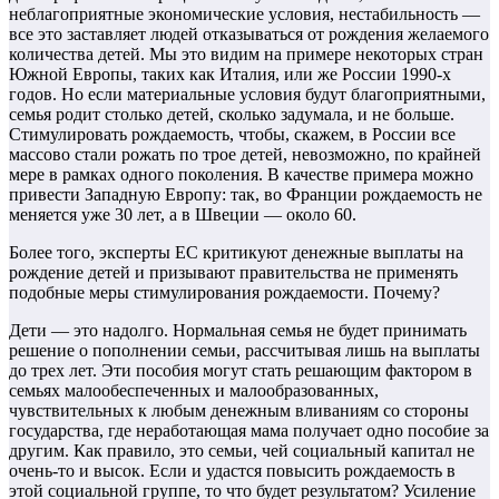
неблагоприятные экономические условия, нестабильность —
все это заставляет людей отказываться от рождения желаемого
количества детей. Мы это видим на примере некоторых стран
Южной Европы, таких как Италия, или же России 1990-х
годов. Но если материальные условия будут благоприятными,
семья родит столько детей, сколько задумала, и не больше.
Стимулировать рождаемость, чтобы, скажем, в России все
массово стали рожать по трое детей, невозможно, по крайней
мере в рамках одного поколения. В качестве примера можно
привести Западную Европу: так, во Франции рождаемость не
меняется уже 30 лет, а в Швеции — около 60.
Более того, эксперты ЕС критикуют денежные выплаты на
рождение детей и призывают правительства не применять
подобные меры стимулирования рождаемости. Почему?
Дети — это надолго. Нормальная семья не будет принимать
решение о пополнении семьи, рассчитывая лишь на выплаты
до трех лет. Эти пособия могут стать решающим фактором в
семьях малообеспеченных и малообразованных,
чувствительных к любым денежным вливаниям со стороны
государства, где неработающая мама получает одно пособие за
другим. Как правило, это семьи, чей социальный капитал не
очень-то и высок. Если и удастся повысить рождаемость в
этой социальной группе, то что будет результатом? Усиление