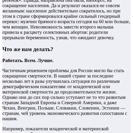
ребенок». Правда, направлена она была, наоборот, на
сокращение населения. Да и результат оказался не совсем
желанным: население действительно сократилось, но при
этом в стране сформировался крайне сильный гендерный
перекос: мужчин брачного возраста сегодня на 60 млн больше,
чем женщин. Невозможность завести второго малыша
привела к расцвету селективных абортов: родители
прерывали беременность, узнав, что ожидают девочку.
Что же нам делать?
Работать. Всем. Лучше.
Частичным решением проблемы для России могло бы стать
сокращение смертности. В нашей стране за последние
несколько лет в разы улучшилась ситуация по различным
демографическим показателям: от младенческой или
материнской смертности до продолжительности жизни.
Однако они до сих пор сильно уступают не то что развитым
странам Западной Европы и Северной Америки, а даже
Чехии, Венгрии, Польше, Словакии, Словении, Эстонии —
странам, чей уровень экономического развития сопоставим с
нашим.
Например, показатели младенческой и материнской