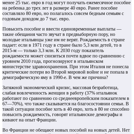
менее 25 тыс. евро в год могут получать ежемесячное пособие
на ребенка до трех лет в размере 40 евро. Ранее пособие
составляло 80 евро, но полагалось совсем бедным семьям с
годовым доходом до 7 тыс. евро.
Повысить пособие и ввести единовременные выплаты —
такие обещания часто звучат в предвыборную пору, но
молодые итальянцы уже им не верят. Рождаемость в стране
падает: если в 1971 году в стране было 5,3 млн детей, то в
2015-м — только 3,3 млн. К 2030 году показатель
рождаемости может снизиться почти вдвое по сравнению с
уровнем 2010 года, прогнозируют в итальянском
министерстве здравоохранения. При этом Италия не понесла
критические потери во Второй мировой войне и не попала в
демографическую яму в 1990-е. В чем же причина?
Затяжной экономический кризис, массовая безработица,
слабая вовлеченность женщин в работу (37% итальянок
работают по сравнению со среднеевропейским показателем в
67—70%), что также сказывается на благосостоянии семьи. В
такой ситуации пособие хоть в 40 евро, хоть в 80 не способно
повысить рождаемость, говорят итальянские демографы и
кивают на опыт Франции.
Во Франции не обещают новых пособий на новых детей. Нет