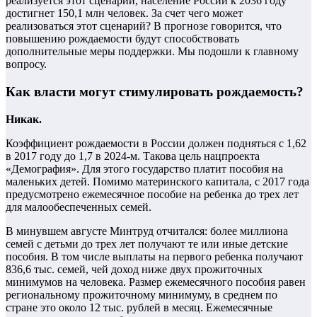
реализуется этот сценарий, население России к 2036 году
достигнет 150,1 млн человек. За счет чего может
реализоваться этот сценарий? В прогнозе говорится, что
повышению рождаемости будут способствовать
дополнительные меры поддержки. Мы подошли к главному
вопросу.
Как власти могут стимулировать рождаемость?
Никак.
Коэффициент рождаемости в России должен подняться с 1,62
в 2017 году до 1,7 в 2024-м. Такова цель нацпроекта
«Демография». Для этого государство платит пособия на
маленьких детей. Помимо материнского капитала, с 2017 года
предусмотрено ежемесячное пособие на ребенка до трех лет
для малообеспеченных семей.
В минувшем августе Минтруд отчитался: более миллиона
семей с детьми до трех лет получают те или иные детские
пособия. В том числе выплаты на первого ребенка получают
836,6 тыс. семей, чей доход ниже двух прожиточных
минимумов на человека. Размер ежемесячного пособия равен
региональному прожиточному минимуму, в среднем по
стране это около 12 тыс. рублей в месяц. Ежемесячные