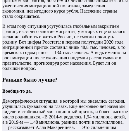
притоком мигрантов, но затем их число стало снижаться: из-за
ужесточения миграционной политики, замедления
экономики, невыгодного курса рубля. Население страны
стало сокращаться.
В этом году ситуация усугубилась глобальным закрытием
границ, из-за чего многие мигранты, у которых еще осталось
желание работать и жить в России, не смогли покинуть
родину. Вот цифры Росстата: в первом полугодии 2020 года
миграционный приток составил лишь 48,8 тыс. человек, в то
время как годом ранее — 134 тыс. человек. А ведь именно на
рост миграции после окончания пандемии рассчитывают в
правительстве, прогнозируя рост населения. Будет ли он,
большой вопрос.
Раньше было лучше?
Вообще-то да.
Демографическая ситуация, в которой мы оказались сегодня,
ухудшилась буквально на глазах. Еще несколько лет назад мы
видели и стабильный миграционный приток, и более высокое
число родившихся. «В 2014-м родилось 1,94 миллиона детей,
а в 2019-м — 1,48 миллиона, разница почти в полмиллиона,
— рассказывает Алла Макаренцева. — Это сильнейшим