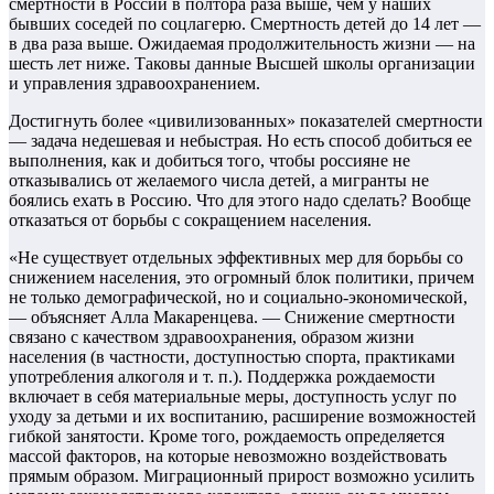
смертности в России в полтора раза выше, чем у наших
бывших соседей по соцлагерю. Смертность детей до 14 лет —
в два раза выше. Ожидаемая продолжительность жизни — на
шесть лет ниже. Таковы данные Высшей школы организации
и управления здравоохранением.
Достигнуть более «цивилизованных» показателей смертности
— задача недешевая и небыстрая. Но есть способ добиться ее
выполнения, как и добиться того, чтобы россияне не
отказывались от желаемого числа детей, а мигранты не
боялись ехать в Россию. Что для этого надо сделать? Вообще
отказаться от борьбы с сокращением населения.
«Не существует отдельных эффективных мер для борьбы со
снижением населения, это огромный блок политики, причем
не только демографической, но и социально-экономической,
— объясняет Алла Макаренцева. — Снижение смертности
связано с качеством здравоохранения, образом жизни
населения (в частности, доступностью спорта, практиками
употребления алкоголя и т. п.). Поддержка рождаемости
включает в себя материальные меры, доступность услуг по
уходу за детьми и их воспитанию, расширение возможностей
гибкой занятости. Кроме того, рождаемость определяется
массой факторов, на которые невозможно воздействовать
прямым образом. Миграционный прирост возможно усилить