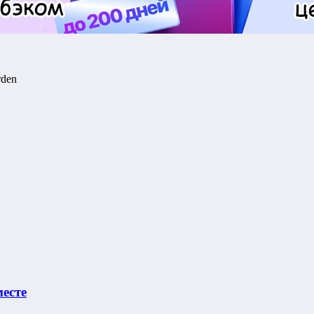
rden
месте