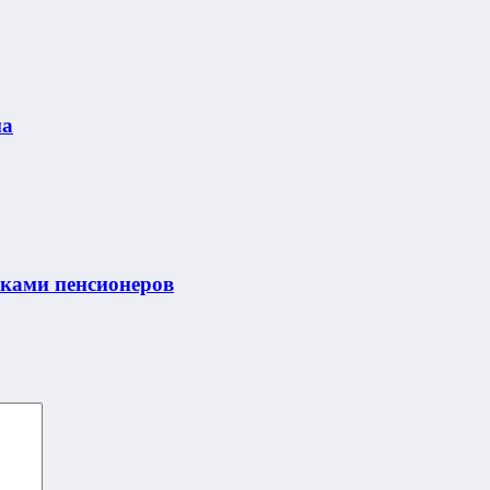
ма
нками пенсионеров