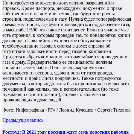
Но потребуется множество документов, разрешений и
справок. Кроме паспорта, необходимы документы о праве
собственности на дом или землю, где будут построены
строения, подключаемые к газу. Нужна будет топографическая
съемка местности, где будет производиться подключение газа,
в масштабе 1:500, что также стоит денег. Если на участке уже
есть строения, к которым проведен газ, то понадобятся: копии
договоров на аварийно-техническое обслуживание и
техобслуживание газовых систем в доме; справка об
отсутствии задолженности перед газовой компанией.
Придется выбрать компанию, которая займется проведением
газа к дому. Предварительно ее специалисты должны
составить смету работ. Цены очень варьируются в
зависимости от региона, удаленности от газопровода,
местности и прайс-листа подрядчика. Также потребуются
документы, в которых должны быть прописаны размеры всех
помещений как жилых, так и вспомогательных (но тоже
нуждающихся в отоплении); справка о количестве
проживающих в доме людей.
Фото: Инфографика «РГ» / Леонид Кулешов / Сергей Тихонов
Предыдущая запись
Роструд: В 2021 году россиян ждут семь коротких рабочих