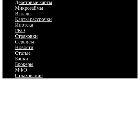
Дебетовые карты
Микрозаймы
Вклады
Карты рассрочки
Ипотека
РКО
Страховки
Сервисы
Новости
Статьи
Банки
Брокеры
МФО
Страхование