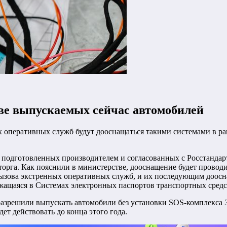
ве выпускаемых сейчас автомобилей
х оперативных служб будут дооснащаться такими системами в р
х подготовленных производителем и согласованных с Росстанда
рга. Как пояснили в министерстве, дооснащение будет проводит
ызова экстренных оперативных служб, и их последующим доосн
ржащаяся в Системах электронных паспортов транспортных средс
 разрешили выпускать автомобили без установки SOS-комплек
дет действовать до конца этого года.