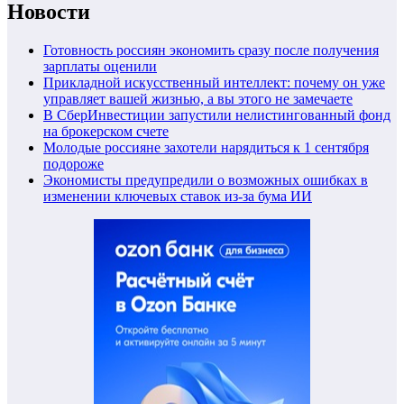
Новости
Готовность россиян экономить сразу после получения
зарплаты оценили
Прикладной искусственный интеллект: почему он уже
управляет вашей жизнью, а вы этого не замечаете
В СберИнвестиции запустили нелистингованный фонд
на брокерском счете
Молодые россияне захотели нарядиться к 1 сентября
подороже
Экономисты предупредили о возможных ошибках в
изменении ключевых ставок из-за бума ИИ