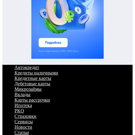
Автокредит
Кредиты наличными
Кредитные карты
Дебетовые карты
Микрозаймы
Вклады
Карты рассрочки
Ипотека
РКО
Страховки
Сервисы
Новости
Статьи