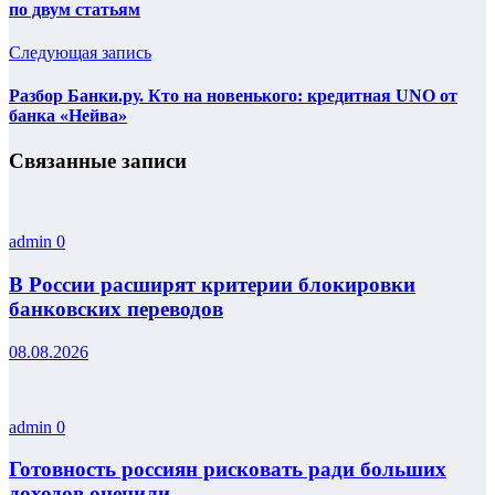
по двум статьям
Следующая запись
Разбор Банки.ру. Кто на новенького: кредитная UNO от
банка «Нейва»
Связанные записи
admin
0
В России расширят критерии блокировки
банковских переводов
08.08.2026
admin
0
Готовность россиян рисковать ради больших
доходов оценили