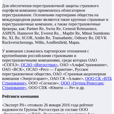
Для обеспечения перестраховочной защиты страхового
портфеля компании применялось облигаторное
перестрахование. Основными партнерами общества на
международном рынке являются такие крупные страховые и
перестраховочные компании, а также перестраховочные
брокеры, как: Partner Re, Swiss Re, General Reinsurance,
ASPEN, Hannover Re, Everest Re, , Mapfre Re, Mitsui Sumitomo
Re, XL Re, SCOR, Amlin Re, Transatlantic, Odissey Re, DEVK
Ruckversicherungs, Willis, AonBenfield, Марш.
У компании сложились партнерские отношения с
крупнейшими российскими страховыми и
перестраховочными компаниями, среди которых ОАО
«СОГАЗ»,
ОСАО «Ингосстрах»
, ОАО «АльфаСтрахование»,
ОАО «ВСК», ОСАО «Ресо — Гарантия», Русское
перестраховочное общество, ОАО «Страховая акционерная
компания «Энергогарант», ОАО СК «Альянс»,
ООО СК «ВТБ
Страхование»
, ООО «Согласие»,
ООО «Группа Ренессанс
Страхование»
, ООО СПК «Юнити — Ре» и др.
Рейтинги компании
«Эксперт РА» отозвало 26 января 2016 года рейтинг
надежности Группы Росгосстрах (в составе ООО