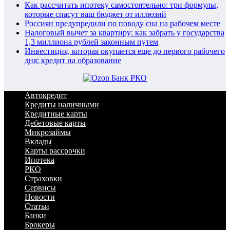
Как рассчитать ипотеку самостоятельно: три формулы,
которые спасут ваш бюджет от иллюзий
Россиян предупредили по поводу сна на рабочем месте
Налоговый вычет за квартиру: как забрать у государства
1,3 миллиона рублей законным путем
Инвестиция, которая окупается еще до первого рабочего
дня: кредит на образование
Автокредит
Кредиты наличными
Кредитные карты
Дебетовые карты
Микрозаймы
Вклады
Карты рассрочки
Ипотека
РКО
Страховки
Сервисы
Новости
Статьи
Банки
Брокеры