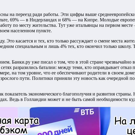
ласны на переезд ради работы. Эти цифры выше среднеевропейски
альте, 69% — в Нидерландах и 68% — на Кипре. Молодые европе
аботу по месту жительства. Тут уже итальянцы на первом мест
воем населенном пункте.
. Это касается и тех, кто только рассуждает о смене места жител
едним специальным и лишь 4% тех, кто окончил только школу. 
ием. Банки.ру уже писал о том, что в этой стране чрезвычайно в
сетях разразились баталии: между теми, кто оправдывает отказ 
ре, на том уровне, что ее обеспечивают родители в своем доме),
 взрослого пути. Политики приняли эту новость как очередной п
 показатель экономического благополучия и развития страны. Н
х. Ведь в Голландии может и не быть самой необходимости куд