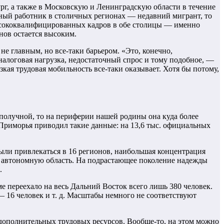
рг, а также в Московскую и Ленинградскую области в течение
ый работник в столичных регионах — недавний мигрант, то
 высококвалифицированных кадров в обе столицы — именно
онов остается высоким.
не главным, но все-таки барьером. «Это, конечно,
алоговая нагрузка, недостаточный спрос и тому подобное, —
ая трудовая мобильность все-таки оказывает. Хотя бы потому,
получной, то на периферии нашей родины она куда более
 Приморья приводил такие данные: на 13,6 тыс. официальных
ыли привлекаться в 16 регионов, наибольшая концентрация
ю автономную область. На подрастающее поколение надежды
.
е переехало на весь Дальний Восток всего лишь 380 человек.
— 16 человек и т. д. Масштабы немного не соответствуют
дополнительных трудовых ресурсов. Вообще-то, на этом можно