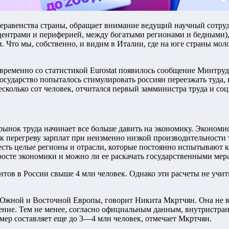
неравенства страны, обращает внимание ведущий научный сотру
нтрами и периферией, между богатыми регионами и бедными), 
 Что мы, собственно, и видим в Италии, где на юге страны моло
временно со статистикой Eurostat появилось сообщение Минтру
ударство попыталось стимулировать россиян переезжать туда, куд
сколько сот человек, отчитался первый замминистра труда и с
рынок труда начинает все больше давить на экономику. Экономи
к перегреву зарплат при неизменно низкой производительности т
 есть целые регионы и отрасли, которые постоянно испытывают 
росте экономики и можно ли ее раскачать государственными мер
ов в России свыше 4 млн человек. Однако эти расчеты не учи
Южной и Восточной Европы, говорит Никита Мкртчян. Она не вы
ление. Тем не менее, согласно официальным данным, внутристра
ер составляет еще до 3—4 млн человек, отмечает Мкртчян.