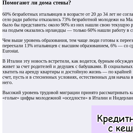
Помогают ли дома стены?
60% безработных итальянцев в возрасте от 20 до 34 лет не сог
село ради работы отказались 73% безработной молодежи на М
было бы представить: около 90% из них нашли свою текущую р
на подъем оказались ирландцы — только 60% нашли работу в с
Чем выше уровень образования, тем чаще люди готовы к переезду
переехали 13% итальянцев с высшим образованием, 6% — со ср
Eurostat.
В Италии эту новость встретили, как водится, бурным обсужден
живет за счет родителей и дедушек с бабушками. В социальных 
хватить на аренду квартиры и достойную жизнь — по крайней ме
счет, пусть и в стесненных условиях, естественных для начала
него.
Высокий уровень трудовой миграции принято рассматривать как
«голые» цифры молодежной «оседлости» в Италии и Нидерланда