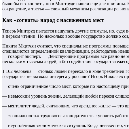
было бы и закончить, но в Минтруде нашли еще две причины. 
сокращение, а третья — сложный механизм реализации регион
Как «согнать» народ с насиженных мест
Теперь Минтруд пытается нащупать другие стимулы, но, судя п
в первом чтении. Но насколько вообще государство должно со
Никита Мкртчян считает, что специальные программы повышени
специалистов определенной квалификации, работодатель изыще
— говорит эксперт. — Действующие программы все равно не мо
нескольким тысячам людей, а без содействия государства еже
1 162 человека — столько людей переехало в ходе трехлетней 
государства не вызвала интереса у россиян? Игорь Николаев 
— очень ограниченное число мест, которые по-настоящему при
— невысокий уровень жизни, делающий любой переезд слишко
— менталитет людей, считающих, что арендное жилье — это вре
— «социальность» трудового законодательства: уволить работн
— неустойчивая экономическая ситуация. Когда неизвестно, чт