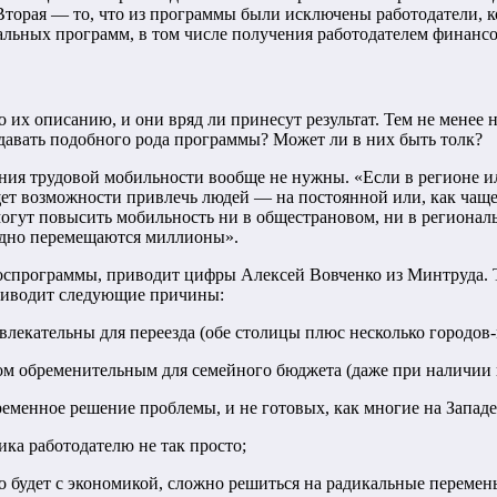
Вторая — то, что из программы были исключены работодатели, 
альных программ, в том числе получения работодателем финанс
о их описанию, и они вряд ли принесут результат. Тем не менее
здавать подобного рода программы? Может ли в них быть толк?
я трудовой мобильности вообще не нужны. «Если в регионе или
т возможности привлечь людей — на постоянной или, как чаще в
гут повысить мобильность ни в общестрановом, ни в региональ
годно перемещаются миллионы».
госпрограммы, приводит цифры Алексей Вовченко из Минтруда. Т
приводит следующие причины:
влекательны для переезда (обе столицы плюс несколько городов
м обременительным для семейного бюджета (даже при наличии 
менное решение проблемы, и не готовых, как многие на Западе,
ика работодателю не так просто;
о будет с экономикой, сложно решиться на радикальные перемен