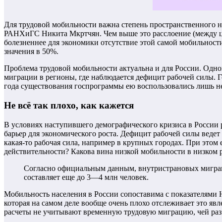
Для трудовой мобильности важна степень пространственного 
РАНХиГС Никита Мкртчян. Чем выше это расслоение (между це
болезненнее для экономики отсутствие этой самой мобильности.
значения в 50%.
Проблема трудовой мобильности актуальна и для России. Одно
миграции в регионы, где наблюдается дефицит рабочей силы. Гос
года существования госпрограммы ею воспользовались лишь не
Не всё так плохо, как кажется
В условиях наступившего демографического кризиса в России 
барьер для экономического роста. Дефицит рабочей силы ведет 
какая-то рабочая сила, например в крупных городах. При этом
действительности? Какова вина низкой мобильности в низком 
Согласно официальным данным, внутристрановых мигрант
составляет еще до 3—4 млн человек.
Мобильность населения в России сопоставима с показателями 
которая на самом деле вообще очень плохо отслеживает это яв
расчеты не учитывают временную трудовую миграцию, чей разм