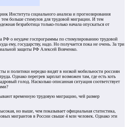
дник Института социального анализа и прогнозирования
тем больше стимулов для трудовой миграции. И тем
дежная безработица только-только начала опускаться от
да РФ о неудаче госпрограммы по стимулированию трудовой
а ему, государству, надо. Но получается пока не очень. За три
оциальной защиты РФ Алексей Вовченко.
сты и политики нередко видят в низкой мобильности россиян
руда. Однако перегрев зарплат возможен там, где есть хоть
кадровый голод. Насколько описанная ситуация соответствует
ами?
тывают временную трудовую миграцию, чей размер
сокая, но выше, чем показывает официальная статистика,
новых мигрантов в России свыше 4 млн человек. Однако эти