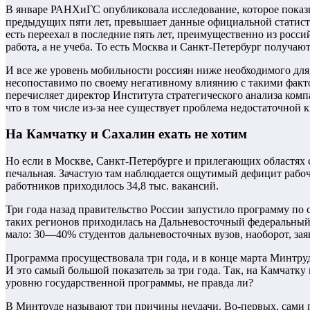
В январе РАНХиГС опубликовала исследование, которое показы
предыдущих пяти лет, превышает данные официальной статист
есть переехал в последние пять лет, преимущественно из рос
работа, а не учеба. То есть Москва и Санкт-Петербург получаю
И все же уровень мобильности россиян ниже необходимого для э
несопоставимо по своему негативному влиянию с такими факто
перечисляет директор Института стратегического анализа комп
что в том числе из-за нее существует проблема недостаточной
На Камчатку и Сахалин ехать не хотим
Но если в Москве, Санкт-Петербурге и прилегающих областях 
печальная. Зачастую там наблюдается ощутимый дефицит рабоч
работников приходилось 34,8 тыс. вакансий.
Три года назад правительство России запустило программу п
таких регионов приходилась на Дальневосточный федеральный
мало: 30—40% студентов дальневосточных вузов, наоборот, зая
Программа просуществовала три года, и в конце марта Минтруд
И это самый большой показатель за три года. Так, на Камчатку
уровню государственной программы, не правда ли?
В Минтруде называют три причины неудачи. Во-первых, сами 