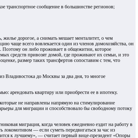
кое транспортное сообщение в большинстве регионов;
жилье дорогое, а снимать мешает менталитет, о чем
цию чаще всего вовлекается один из членов домохозяйства, он
ю. Поэтому он либо проживает в общежитии, которое
мых средств привозят домой, где проживают их семьи, и это
ценке, размер таких трансфертов сопоставим с тем, что
из Владивостока до Москвы за два дня, то многое
мью: арендовать квартиру или приобрести ее в ипотеку.
ы, которые не направлены напрямую на стимулирование
барьеры для миграции и способствовало бы свободному потоку
никовая миграция, когда человек ежедневно ездит на работу в
ь локомотивом — если суметь передвигаться за час из
енится к лучшему», — считает первый вице-президент «Опоры