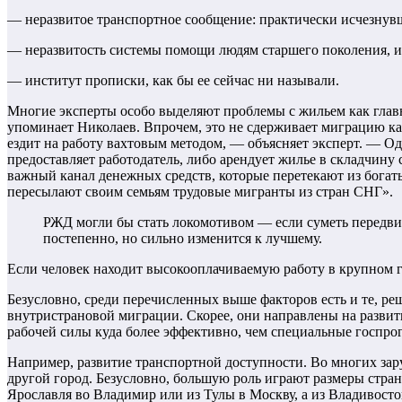
— неразвитое транспортное сообщение: практически исчезнувш
— неразвитость системы помощи людям старшего поколения, и
— институт прописки, как бы ее сейчас ни называли.
Многие эксперты особо выделяют проблемы с жильем как главн
упоминает Николаев. Впрочем, это не сдерживает миграцию как
ездит на работу вахтовым методом, — объясняет эксперт. — Од
предоставляет работодатель, либо арендует жилье в складчину
важный канал денежных средств, которые перетекают из богат
пересылают своим семьям трудовые мигранты из стран СНГ».
РЖД могли бы стать локомотивом — если суметь передвига
постепенно, но сильно изменится к лучшему.
Если человек находит высокооплачиваемую работу в крупном го
Безусловно, среди перечисленных выше факторов есть и те, ре
внутристрановой миграции. Скорее, они направлены на развит
рабочей силы куда более эффективно, чем специальные госпро
Например, развитие транспортной доступности. Во многих зару
другой город. Безусловно, большую роль играют размеры стран
Ярославля во Владимир или из Тулы в Москву, а из Владивосто