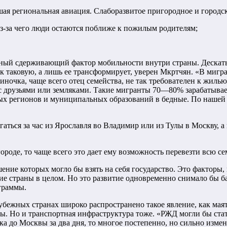
ая региональная авиация. Слаборазвитое пригородное и городс
з-за чего люди остаются поближе к пожилым родителям;
ый сдерживающий фактор мобильности внутри страны. Дескать, 
 таковую, а лишь ее трансформирует, уверен Мкртчян. «В мигра
иночка, чаще всего отец семейства, не так требователен к жиль
 с друзьями или земляками. Такие мигранты 70—80% зарабатывае
ых регионов и муниципальных образований в бедные. По нашей о
ться за час из Ярославля во Владимир или из Тулы в Москву, а 
роде, то чаще всего это дает ему возможность перевезти всю се
шение которых могло бы взять на себя государство. Это фактор
ие страны в целом. Но это развитие одновременно снимало бы 
граммы.
бежных странах широко распространено такое явление, как маят
ы. Но и транспортная инфраструктура тоже. «РЖД могли бы стат
ка до Москвы за два дня, то многое постепенно, но сильно изм