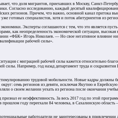
вает, что доля мигрантов, приехавших в Москву, Санкт-Петербу
ики. Согласно исследованию, каждый десятый квалифицированн
сийских регионов. Причем, что важно, основной канал притока
т уже готовых специалистов, хотя и поток абитуриентов из реги
кономики. Эксперты соглашаются с тем, что это является пусть 
рами, как неопределенность экономической ситуации, высокая н
ании «ФБК» Игорь Николаев. — Но свое негативное влияние низк
 квалификации рабочей силы».
ситуация с миграцией рабочей силы кажется относительно благо
ей силы. Например, год назад департамент труда и соцразвития
о стимулированию трудовой мобильности. Новые кадры должны б
 округ: семь регионов из девяти, исключая Якутию и Еврейску
вляли о своем желании уехать из региона после окончания учебы
 признал ее неэффективность. За весь 2017 год по этой программ
 в прошлом году переехали 84 человека, в Сахалинскую область 
потенциальные работодатели не заинтересованы в привлечении 