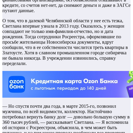
кредите, со счетов нет-нет, да снимают деньги и даже в ЗАГСе
путают данные.
О том, что в далекой Челябинской области у нее есть тезка,
Светлана впервые узнала в 2013 году. Оказалось, у женщин
совпадают не только имя-фамилия-отчество, но и дата
рождения. Тогда сотрудники Росреестра, оформлявшие по
просьбе жительницы Новосибирска документы, вдруг
сообщили, что в ее собственности числится треть квартиры в
Златоусте. Хотя в славном промышленном городе сибирячка
не бывала никогда. В учреждении извинились, справку
переделали.
— Но спустя почти два года, в марте 2015-го, позвонил
мужчина, по всей видимости, коллектор. Настойчиво
потребовал вернуть банку долг — довольно большую сумму в
360 тысяч рублей, — рассказывает Светлана. — Я вспомнила
об истории с Росреестром, объяснила, в чем может быть
путаница, и на том конце провода пообещали все проверить.