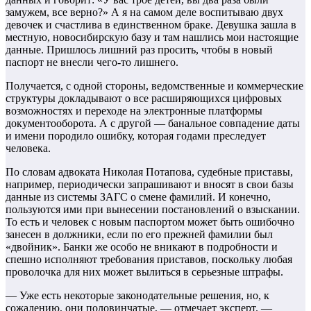
замужем, все верно?» А я на самом деле воспитываю двух
девочек и счастлива в единственном браке. Девушка зашла в
местную, новосибирскую базу и там нашлись мои настоящие
данные. Пришлось лишний раз просить, чтобы в новый
паспорт не внесли чего-то лишнего.
Получается, с одной стороны, ведомственные и коммерческие
структуры докладывают о все расширяющихся цифровых
возможностях и переходе на электронные платформы
документооборота. А с другой — банальное совпадение даты
и имени породило ошибку, которая годами преследует
человека.
По словам адвоката Николая Потапова, судебные приставы,
например, периодически запрашивают и вносят в свои базы
данные из системы ЗАГС о смене фамилий. И конечно,
пользуются ими при вынесении постановлений о взыскании.
То есть и человек с новым паспортом может быть ошибочно
занесен в должники, если по его прежней фамилии был
«двойник». Банки же особо не вникают в подробности и
спешно исполняют требования приставов, поскольку любая
проволочка для них может вылиться в серьезные штрафы.
— Уже есть некоторые законодательные решения, но, к
сожалению, они половинчатые, — отмечает эксперт. —