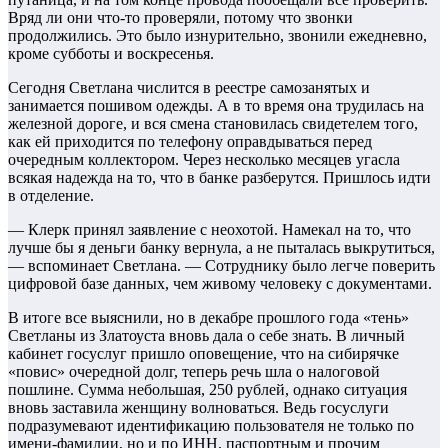
Вряд ли они что-то проверяли, потому что звонки
продолжились. Это было изнурительно, звонили ежедневно,
кроме субботы и воскресенья.
Сегодня Светлана числится в реестре самозанятых и
занимается пошивом одежды. А в то время она трудилась на
железной дороге, и вся смена становилась свидетелем того,
как ей приходится по телефону оправдываться перед
очередным коллектором. Через несколько месяцев угасла
всякая надежда на то, что в банке разберутся. Пришлось идти
в отделение.
— Клерк принял заявление с неохотой. Намекал на то, что
лучше бы я деньги банку вернула, а не пыталась выкрутиться,
— вспоминает Светлана. — Сотруднику было легче поверить
цифровой базе данных, чем живому человеку с документами.
В итоге все выяснили, но в декабре прошлого года «тень»
Светланы из Златоуста вновь дала о себе знать. В личный
кабинет госуслуг пришло оповещение, что на сибирячке
«повис» очередной долг, теперь речь шла о налоговой
пошлине. Сумма небольшая, 250 рублей, однако ситуация
вновь заставила женщину волноваться. Ведь госуслуги
подразумевают идентификацию пользователя не только по
имени-фамилии, но и по ИНН, паспортным и прочим