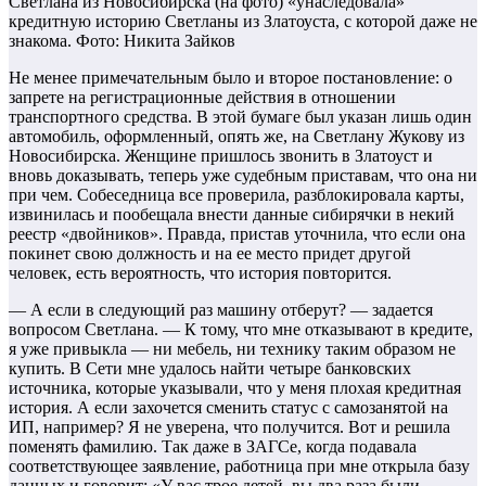
Светлана из Новосибирска (на фото) «унаследовала»
кредитную историю Светланы из Златоуста, с которой даже не
знакома.
Фото: Никита Зайков
Не менее примечательным было и второе постановление: о
запрете на регистрационные действия в отношении
транспортного средства. В этой бумаге был указан лишь один
автомобиль, оформленный, опять же, на Светлану Жукову из
Новосибирска. Женщине пришлось звонить в Златоуст и
вновь доказывать, теперь уже судебным приставам, что она ни
при чем. Собеседница все проверила, разблокировала карты,
извинилась и пообещала внести данные сибирячки в некий
реестр «двойников». Правда, пристав уточнила, что если она
покинет свою должность и на ее место придет другой
человек, есть вероятность, что история повторится.
— А если в следующий раз машину отберут? — задается
вопросом Светлана. — К тому, что мне отказывают в кредите,
я уже привыкла — ни мебель, ни технику таким образом не
купить. В Сети мне удалось найти четыре банковских
источника, которые указывали, что у меня плохая кредитная
история. А если захочется сменить статус с самозанятой на
ИП, например? Я не уверена, что получится. Вот и решила
поменять фамилию. Так даже в ЗАГСе, когда подавала
соответствующее заявление, работница при мне открыла базу
данных и говорит: «У вас трое детей, вы два раза были