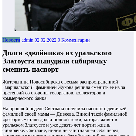
Новости
admin
02.02.2022
0 Комментарии
Долги «двойника» из уральского
Златоуста вынудили сибирячку
сменить паспорт
Жительница Новосибирска с весьма распространенной
«маршальской» фамилией Жукова решила сменить ее из-за
претензий со стороны госорганов, коллекторов и
коммерческого банка.
На прошлой неделе Светлана получила паспорт с девичьей
фамилией своей мамы — Дивеева. Виной такой фамильной
«реформы» стали долги полной тезки, которая живет в
уральском Златоусте и уже девять лет портит жизнь
сибирячке. Светлане, ничем не запятнавшей себя перед
финансовыми организациями, без объяснений отказывают в