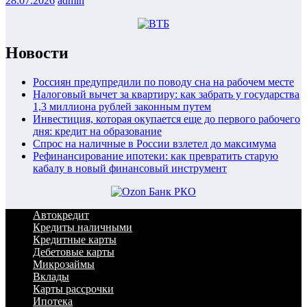
28.07.2026
admin
Новости
Россиян предупредили по поводу сна на рабочем месте
Налоговый вычет за квартиру: как забрать у государства
1,3 миллиона рублей законным путем
Инвестиция, которая окупается еще до первого рабочего
дня: кредит на образование
Спрос на наличные в России взлетел до максимума
Рефинансирование ипотеки: как превратить старую
кабалу в новый финансовый инструмент
Автокредит
Кредиты наличными
Кредитные карты
Дебетовые карты
Микрозаймы
Вклады
Карты рассрочки
Ипотека