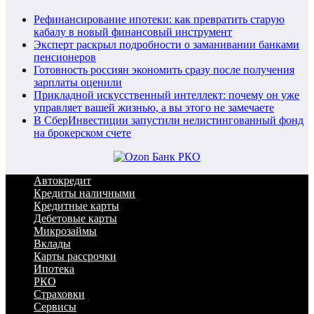
Рефинансирование ипотеки: как превратить старую
кабалу в новый финансовый инструмент
Эксперт раскрыл подробности о заманивании банками
пенсионеров
Готовность россиян экономить сразу после получения
зарплаты оценили
Прикладной искусственный интеллект: почему он уже
управляет вашей жизнью, а вы этого не замечаете
В СберИнвестиции запустили нелистингованный фонд
на брокерском счете
Автокредит
Кредиты наличными
Кредитные карты
Дебетовые карты
Микрозаймы
Вклады
Карты рассрочки
Ипотека
РКО
Страховки
Сервисы