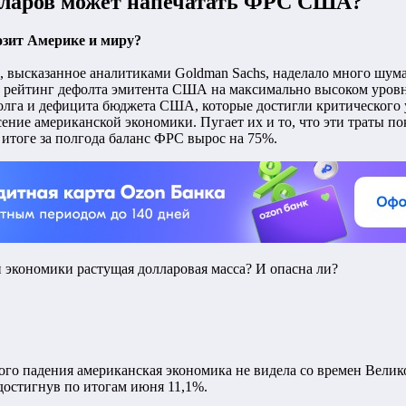
олларов может напечатать ФРС США?
зит Америке и миру?
 высказанное аналитиками Goldman Sachs, наделало много шума 
й рейтинг дефолта эмитента США на максимально высоком уровн
лга и дефицита бюджета США, которые достигли критического ур
сение американской экономики. Пугает их и то, что эти траты п
в итоге за полгода баланс ФРС вырос на 75%.
й экономики растущая долларовая масса? И опасна ли?
ого падения американская экономика не видела со времен Велик
достигнув по итогам июня 11,1%.