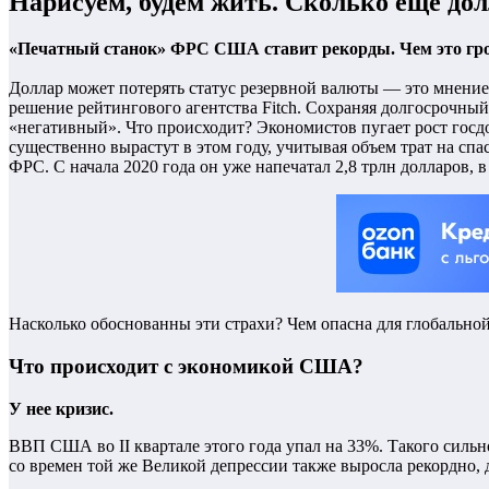
Нарисуем, будем жить. Сколько еще д
«Печатный станок» ФРС США ставит рекорды. Чем это гро
Доллар может потерять статус резервной валюты — это мнение,
решение рейтингового агентства Fitch. Сохраняя долгосрочны
«негативный». Что происходит? Экономистов пугает рост госдо
существенно вырастут в этом году, учитывая объем трат на спа
ФРС. С начала 2020 года он уже напечатал 2,8 трлн долларов, 
Насколько обоснованны эти страхи? Чем опасна для глобально
Что происходит с экономикой США?
У нее кризис.
ВВП США во II квартале этого года упал на 33%. Такого сильн
со времен той же Великой депрессии также выросла рекордно, 