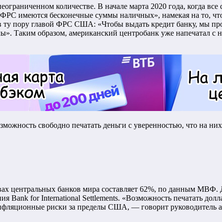
граниченном количестве. В начале марта 2020 года, когда все 
 ФРС имеются бесконечные суммы наличных», намекая на то, чт
в ту пору главой ФРС США: «Чтобы выдать кредит банку, мы пр
». Таким образом, американский центробанк уже напечатал с нач
можность свободно печатать деньги c уверенностью, что на них в
х центральных банков мира составляет 62%, по данным МВФ. До
 Bank for International Settlements. «Возможность печатать дол
инфляционные риски за пределы США, — говорит руководитель а