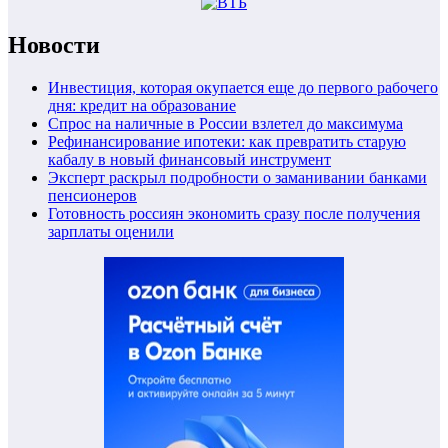
Новости
Инвестиция, которая окупается еще до первого рабочего
дня: кредит на образование
Спрос на наличные в России взлетел до максимума
Рефинансирование ипотеки: как превратить старую
кабалу в новый финансовый инструмент
Эксперт раскрыл подробности о заманивании банками
пенсионеров
Готовность россиян экономить сразу после получения
зарплаты оценили