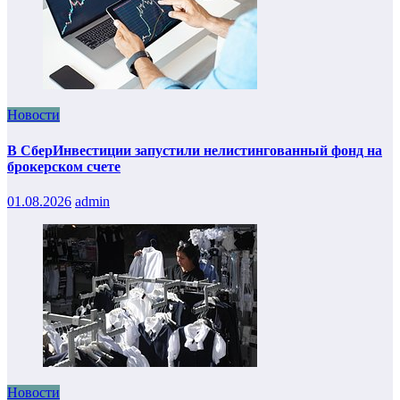
Новости
В СберИнвестиции запустили нелистингованный фонд на
брокерском счете
01.08.2026
admin
Новости