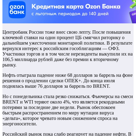
Центробанк России тоже внес свою лепту. После повышения
ключевой ставки на один процент ЦБ смягчил риторику о
дальнейшем ужесточении монетарной политики. В результате
вернулся интерес к российским гособлигациям — ОФЗ.
Участники торгов и в том числе нерезиденты выкупили их на
106,5 миллиарда рублей даже без премии к вторичному
рынку.
Нефть отыграла падение ниже 68 долларов за баррель на фоне
решения о продлении сделки ОПЕК+. До конца июля
поднялась выше 76 долларов за баррель по BRENT.
Но с понедельника стала резко снижаться. Фьючерсы на смеси
BRENT и WTI теряют около 4%, что является рекордными
потерями за последние две недели. Рынок обеспокоен
быстрым распространением по миру мутации вируса
«дельта», которое чревато новым снижением спроса на
энергоносители.
Российский рынок пока слабо реагирует на падение нефти. В