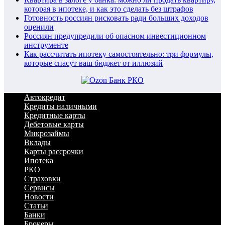
которая в ипотеке, и как это сделать без штрафов
Готовность россиян рисковать ради больших доходов
оценили
Россиян предупредили об опасном инвестиционном
инструменте
Как рассчитать ипотеку самостоятельно: три формулы,
которые спасут ваш бюджет от иллюзий
Автокредит
Кредиты наличными
Кредитные карты
Дебетовые карты
Микрозаймы
Вклады
Карты рассрочки
Ипотека
РКО
Страховки
Сервисы
Новости
Статьи
Банки
Брокеры