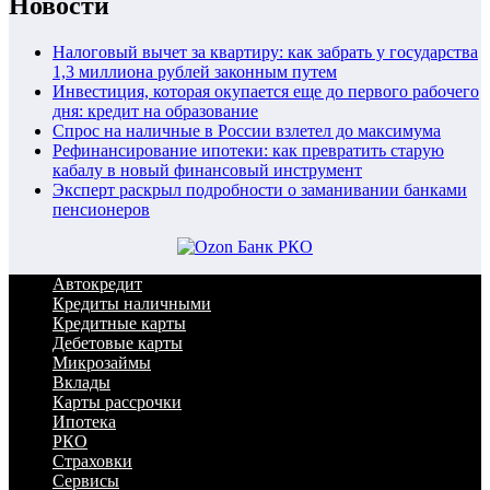
Новости
Налоговый вычет за квартиру: как забрать у государства
1,3 миллиона рублей законным путем
Инвестиция, которая окупается еще до первого рабочего
дня: кредит на образование
Спрос на наличные в России взлетел до максимума
Рефинансирование ипотеки: как превратить старую
кабалу в новый финансовый инструмент
Эксперт раскрыл подробности о заманивании банками
пенсионеров
Автокредит
Кредиты наличными
Кредитные карты
Дебетовые карты
Микрозаймы
Вклады
Карты рассрочки
Ипотека
РКО
Страховки
Сервисы