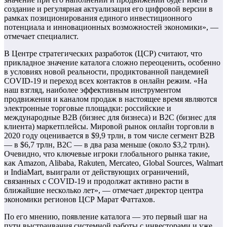
создание и регулярная актуализация его цифровой версии в
рамках позиционирования единого инвестиционного
потенциала и инновационных возможностей экономики», —
отмечает специалист.
В Центре стратегических разработок (ЦСР) считают, что
прикладное значение каталога сложно переоценить, особенно
в условиях новой реальности, продиктованной пандемией
COVID-19 и переход всех контактов в онлайн режим. «На
наш взгляд, наиболее эффективным инструментом
продвижения и каналом продаж в настоящее время являются
электронные торговые площадки: российские и
международные B2B (бизнес для бизнеса) и B2C (бизнес для
клиента) маркетплейсы. Мировой рынок онлайн торговли в
2020 году оценивается в $9,9 трлн, в том числе сегмент B2B
— в $6,7 трлн, B2C — в два раза меньше (около $3,2 трлн).
Очевидно, что ключевые игроки глобального рынка такие,
как Amazon, Alibaba, Rakuten, Mercateo, Global Sources, Walmart
и IndiaMart, выиграли от действующих ограничений,
связанных с COVID-19 и продолжат активно расти в
ближайшие несколько лет», — отмечает директор центра
экономики регионов ЦСР Марат Фаттахов.
По его мнению, появление каталога — это первый шаг на
пути выстраивания системной работы с инвесторами и уже