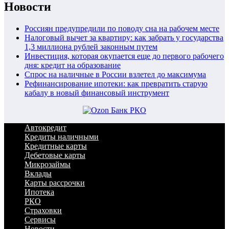
Новости
Россиян предупредили по поводу сна на рабочем месте
Налоговый вычет за квартиру: как забрать у государства
1,3 миллиона рублей законным путем
Инвестиция, которая окупается еще до первого рабочего
дня: кредит на образование
Спрос на наличные в России взлетел до максимума
Рефинансирование ипотеки: как превратить старую
кабалу в новый финансовый инструмент
Автокредит
Кредиты наличными
Кредитные карты
Дебетовые карты
Микрозаймы
Вклады
Карты рассрочки
Ипотека
РКО
Страховки
Сервисы
Новости