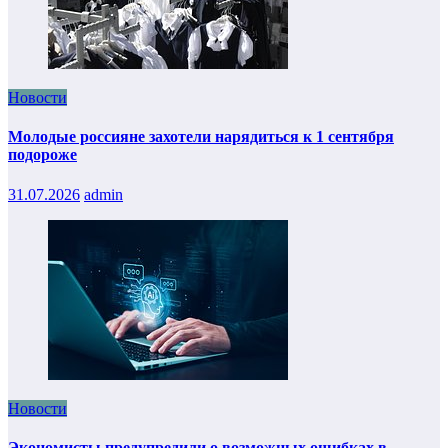
Новости
Молодые россияне захотели нарядиться к 1 сентября
подороже
31.07.2026
admin
Новости
Экономисты предупредили о возможных ошибках в