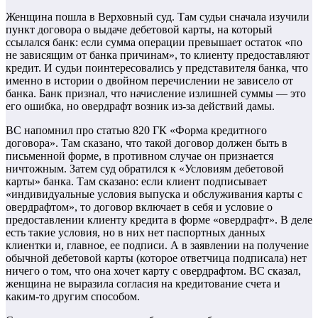
Женщина пошла в Верховный суд. Там судьи сначала изучили
пункт договора о выдаче дебетовой карты, на который
ссылался банк: если сумма операции превышает остаток «по
не зависящим от банка причинам», то клиенту предоставляют
кредит. И судьи поинтересовались у представителя банка, что
именно в истории о двойном перечислении не зависело от
банка. Банк признал, что начисление излишней суммы — это
его ошибка, но овердрафт возник из-за действий дамы.
ВС напомнил про статью 820 ГК «Форма кредитного
договора». Там сказано, что такой договор должен быть в
письменной форме, в противном случае он признается
ничтожным. Затем суд обратился к «Условиям дебетовой
карты» банка. Там сказано: если клиент подписывает
«индивидуальные условия выпуска и обслуживания карты с
овердрафтом», то договор включает в себя и условие о
предоставлении клиенту кредита в форме «овердрафт». В деле
есть такие условия, но в них нет паспортных данных
клиентки и, главное, ее подписи. А в заявлении на получение
обычной дебетовой карты (которое ответчица подписала) нет
ничего о том, что она хочет карту с овердрафтом. ВС сказал,
женщина не выразила согласия на кредитование счета и
каким-то другим способом.