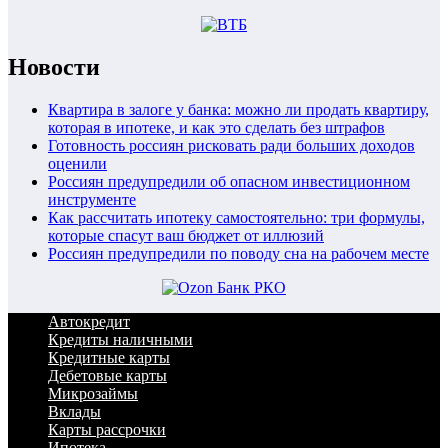
Новости
Квартира в залоге у банка: можно ли продать квартиру,
которая в ипотеке, и как это сделать без штрафов
Готовность россиян рисковать ради больших доходов
оценили
Россиян предупредили об опасном инвестиционном
инструменте
Как рассчитать ипотеку самостоятельно: три формулы,
которые спасут ваш бюджет от иллюзий
Россиян предупредили по поводу сна на рабочем месте
Автокредит
Кредиты наличными
Кредитные карты
Дебетовые карты
Микрозаймы
Вклады
Карты рассрочки
Ипотека