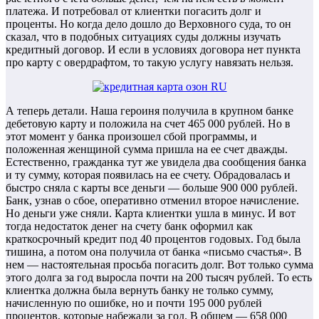
платежа. И потребовал от клиентки погасить долг и
проценты. Но когда дело дошло до Верховного суда, то он
сказал, что в подобных ситуациях суды должны изучать
кредитный договор. И если в условиях договора нет пункта
про карту с овердрафтом, то такую услугу навязать нельзя.
А теперь детали. Наша героиня получила в крупном банке
дебетовую карту и положила на счет 465 000 рублей. Но в
этот момент у банка произошел сбой программы, и
положенная женщиной сумма пришла на ее счет дважды.
Естественно, гражданка тут же увидела два сообщения банка
и ту сумму, которая появилась на ее счету. Обрадовалась и
быстро сняла с карты все деньги — больше 900 000 рублей.
Банк, узнав о сбое, оперативно отменил второе начисление.
Но деньги уже сняли. Карта клиентки ушла в минус. И вот
тогда недостаток денег на счету банк оформил как
краткосрочный кредит под 40 процентов годовых. Год была
тишина, а потом она получила от банка «письмо счастья». В
нем — настоятельная просьба погасить долг. Вот только сумма
этого долга за год выросла почти на 200 тысяч рублей. То есть
клиентка должна была вернуть банку не только сумму,
начисленную по ошибке, но и почти 195 000 рублей
процентов, которые набежали за год. В общем — 658 000