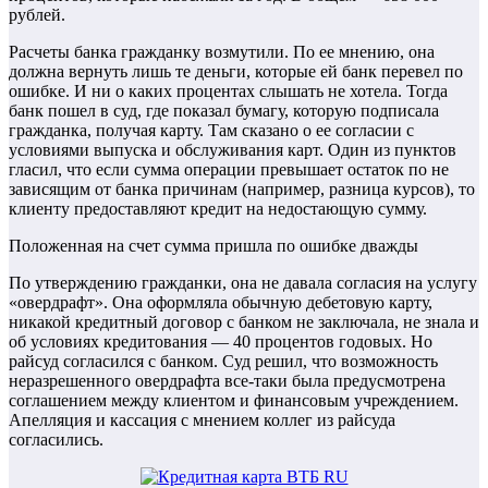
рублей.
Расчеты банка гражданку возмутили. По ее мнению, она
должна вернуть лишь те деньги, которые ей банк перевел по
ошибке. И ни о каких процентах слышать не хотела. Тогда
банк пошел в суд, где показал бумагу, которую подписала
гражданка, получая карту. Там сказано о ее согласии с
условиями выпуска и обслуживания карт. Один из пунктов
гласил, что если сумма операции превышает остаток по не
зависящим от банка причинам (например, разница курсов), то
клиенту предоставляют кредит на недостающую сумму.
Положенная на счет сумма пришла по ошибке дважды
По утверждению гражданки, она не давала согласия на услугу
«овердрафт». Она оформляла обычную дебетовую карту,
никакой кредитный договор с банком не заключала, не знала и
об условиях кредитования — 40 процентов годовых. Но
райсуд согласился с банком. Суд решил, что возможность
неразрешенного овердрафта все-таки была предусмотрена
соглашением между клиентом и финансовым учреждением.
Апелляция и кассация с мнением коллег из райсуда
согласились.